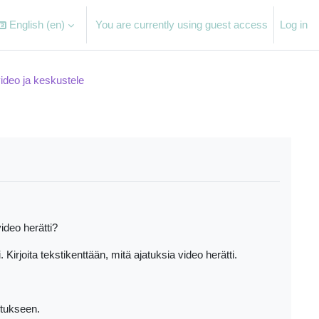
English ‎(en)‎
You are currently using guest access
Log in
video ja keskustele
ideo herätti?
 Kirjoita tekstikenttään, mitä ajatuksia video herätti.
itukseen.