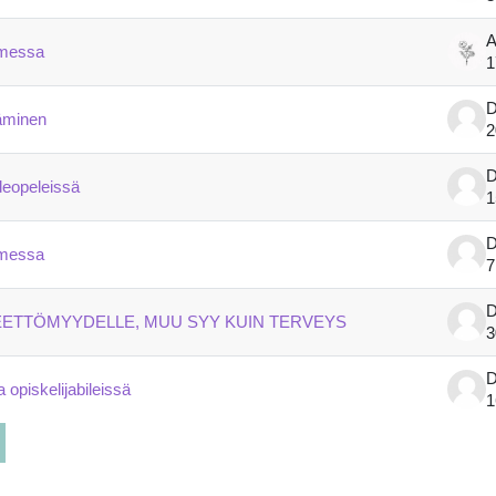
A
omessa
1
D
täminen
2
D
deopeleissä
1
D
omessa
7
D
EETTÖMYYDELLE, MUU SYY KUIN TERVEYS
3
D
 opiskelijabileissä
1