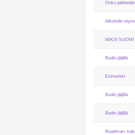
Onko päihteide
Alkoholin etymo
MIKSI SUOMI 
Budin jäljillä
Esimerkki
Budin jäljillä
Budin jäljillä
Roadman- katu