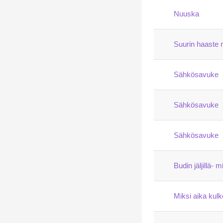
Nuuska
Suurin haaste n
Sähkösavuke
Sähkösavuke
Sähkösavuke
Budin jäljillä- 
Miksi aika kul