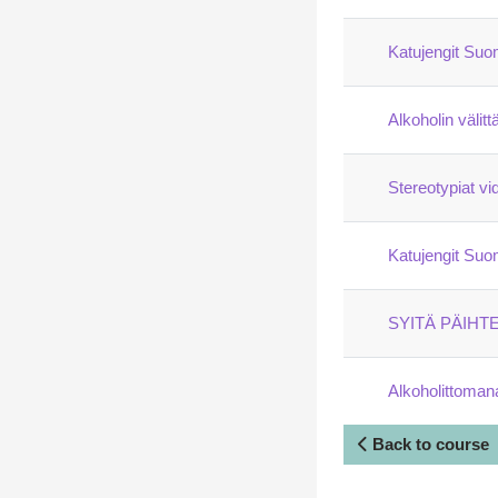
Katujengit Su
Alkoholin välit
Stereotypiat vi
Katujengit Su
SYITÄ PÄIHT
Alkoholittomana
Back to course