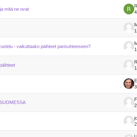
R
ja mitä ne ovat
4
M
1
rustelu - vaikuttaako päihteet parisuhteeseen?
1
R
päihteet
1
E
3
F
 SUOMESSA
2
j
2
U