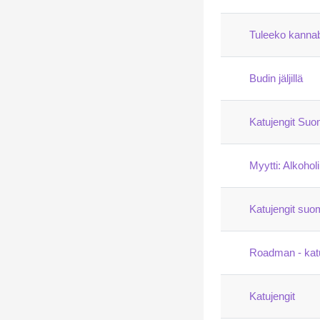
Tuleeko kannab
Budin jäljillä
Katujengit Su
Myytti: Alkohol
Katujengit su
Roadman - katu
Katujengit