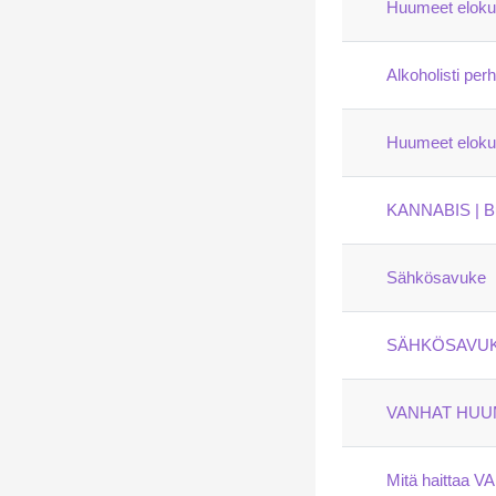
Huumeet eloku
Alkoholisti pe
Huumeet eloku
KANNABIS | B
Sähkösavuke
SÄHKÖSAVUKE
VANHAT HUUME
Mitä haittaa V