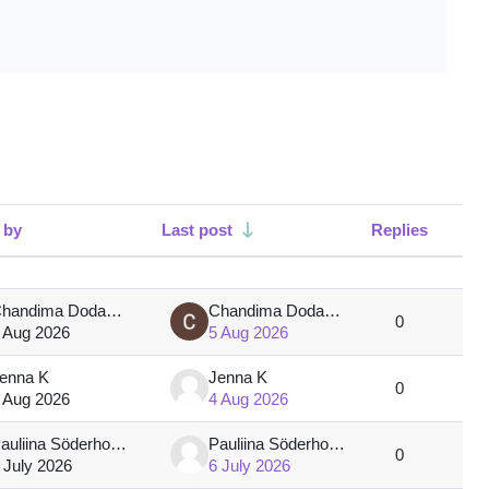
 by
Last post
Replies
Acti
Chandima Dodangoda Liyanage
Chandima Dodangoda Liyanage
0
 Aug 2026
5 Aug 2026
enna K
Jenna K
0
 Aug 2026
4 Aug 2026
Pauliina Söderholm
Pauliina Söderholm
0
 July 2026
6 July 2026