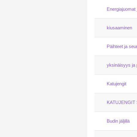
Energiajuomat 
kiusaaminen
Päihteet ja seu
yksinäisyys ja 
Katujengit
KATUJENGIT
Budin jäljillä