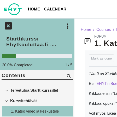
Skip to main content
HOME
CALENDAR
Home
Courses
FORUM
Starttikurssi
1. Ka
Ehytkouluttaa.fi -
alustaan
Completion requ
Mark as done
20.0% Completed
1 / 5
Tämä on Startti
Contents
Etsi
EHYTin Bue
Tervetuloa Starttikurssille!
Collapse
Klikkaa ensin "Li
Kurssitehtävät
Collapse
Klikkaa lopuksi 
1. Katso video ja keskustele
Voit myös lukea 