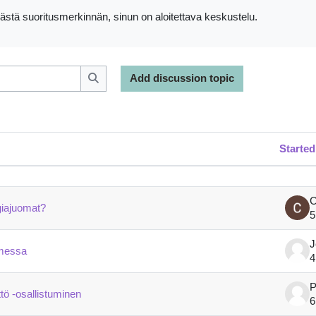
västä suoritusmerkinnän, sinun on aloitettava keskustelu.
Add discussion topic
Search forums
Started
cussions. Showing 46 of 46 discussions
giajuomat?
5
J
omessa
4
tö -osallistuminen
6