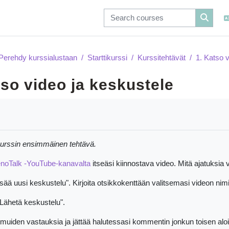
Perehdy kurssialustaan
Starttikurssi
Kurssitehtävät
1. Katso 
tso video ja keskustele
irements
kurssin ensimmäinen tehtävä.
noTalk -YouTube-kanavalta
itseäsi kiinnostava video. Mitä ajatuksia v
sää uusi keskustelu". Kirjoita otsikkokenttään valitsemasi videon nimi.
"Lähetä keskustelu".
muiden vastauksia ja jättää halutessasi kommentin jonkun toisen alo