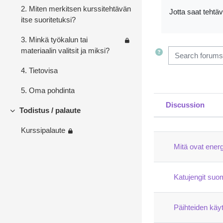
2. Miten merkitsen kurssitehtävän
Jotta saat tehtä
itse suoritetuksi?
3. Minkä työkalun tai
materiaalin valitsit ja miksi?
Search forums
4. Tietovisa
5. Oma pohdinta
Discussion
Todistus / palaute
Status
Collapse
List of dis
Kurssipalaute
Mitä ovat ener
Katujengit su
Päihteiden käyt