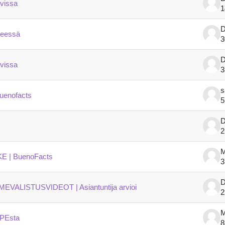
vissa
1
D
rheessä
3
D
vissa
3
s
uenofacts
5
D
2
M
 | BuenoFacts
3
D
VALISTUSVIDEOT | Asiantuntija arvioi
2
M
APEsta
8