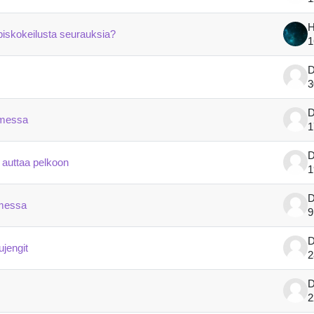
H
iskokeilusta seurauksia?
1
D
3
D
omessa
1
D
i auttaa pelkoon
1
D
omessa
9
D
jengit
2
D
2