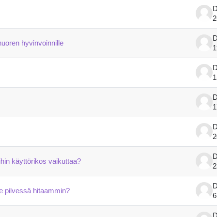
D
2
D
uoren hyvinvoinnille
1
D
1
D
1
D
2
D
mihin käyttörikos vaikuttaa?
2
D
ke pilvessä hitaammin?
6
D