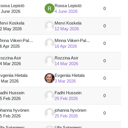
oosa Lepistö
Roosa Lepistö
0
 June 2026
4 June 2026
ervi Koskela
Mervi Koskela
0
2 May 2026
12 May 2026
Minna Viikeri-Paloniemi
Minna Viikeri-Paloniemi
0
6 Apr 2026
16 Apr 2026
ozzina Asir
Rozzina Asir
0
4 Mar 2026
14 Mar 2026
vgeniia Hietala
Evgeniia Hietala
0
 Mar 2026
3 Mar 2026
adhi Hussein
Fadhi Hussein
0
5 Feb 2026
25 Feb 2026
ohanna hyvönen
johanna hyvönen
0
5 Feb 2026
25 Feb 2026
lla Sotaniemi
Ulla Sotaniemi