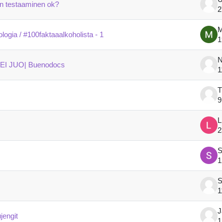
n testaaminen ok?
2
M
logia / #100faktaaalkoholista - 1
1
N
EI JUO| Buenodocs
1
T
9
L
2
S
1
S
1
J
jengit
1