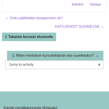
Ikilinkki
Vastaa
← Onko päihteiden testaaminen ok?
KATUJENGIT SUOMESSA →
Takaisin kurssin etusivulle
2. Miten merkitsen kurssitehtävän itse suoritetuksi? →
Jump to activity
Käytät vierailijatunnusta (
Kirjaudu
)