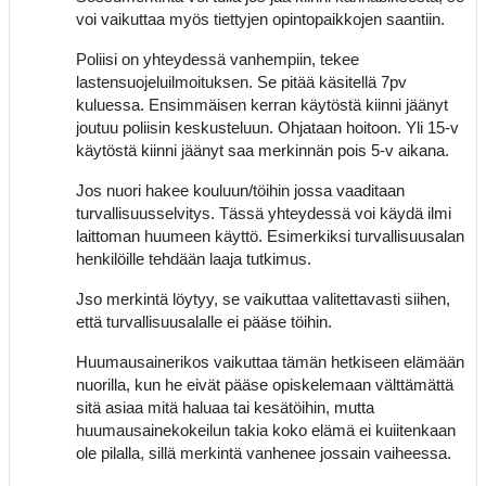
voi vaikuttaa myös tiettyjen opintopaikkojen saantiin.
Poliisi on yhteydessä vanhempiin, tekee
lastensuojeluilmoituksen. Se pitää käsitellä 7pv
kuluessa. Ensimmäisen kerran käytöstä kiinni jäänyt
joutuu poliisin keskusteluun. Ohjataan hoitoon. Yli 15-v
käytöstä kiinni jäänyt saa merkinnän pois 5-v aikana.
Jos nuori hakee kouluun/töihin jossa vaaditaan
turvallisuusselvitys. Tässä yhteydessä voi käydä ilmi
laittoman huumeen käyttö. Esimerkiksi turvallisuusalan
henkilöille tehdään laaja tutkimus.
Jso merkintä löytyy, se vaikuttaa valitettavasti siihen,
että turvallisuusalalle ei pääse töihin.
Huumausainerikos vaikuttaa tämän hetkiseen elämään
nuorilla, kun he eivät pääse opiskelemaan välttämättä
sitä asiaa mitä haluaa tai kesätöihin, mutta
huumausainekokeilun takia koko elämä ei kuiitenkaan
ole pilalla, sillä merkintä vanhenee jossain vaiheessa.