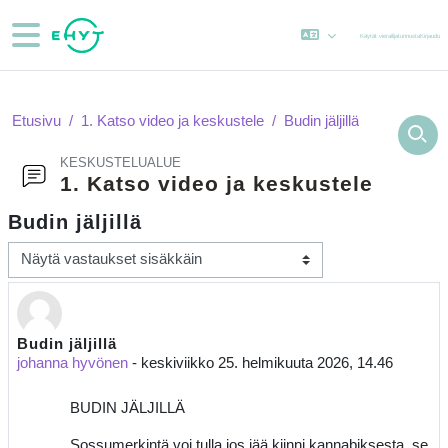
Siirry pääsisältöön
Sivupaneeli
Käytät vierailijatunnusta
Kirjaudu
Etusivu
1. Katso video ja keskustele
Budin jäljillä
KESKUSTELUALUE
1. Katso video ja keskustele
Budin jäljillä
Näytön tila
Budin jäljillä
Vastausten määrä: 0
johanna hyvönen
-
keskiviikko 25. helmikuuta 2026, 14.46
BUDIN JÄLJILLÄ
Sossumerkintä voi tulla jos jää kiinni kannabiksesta, se