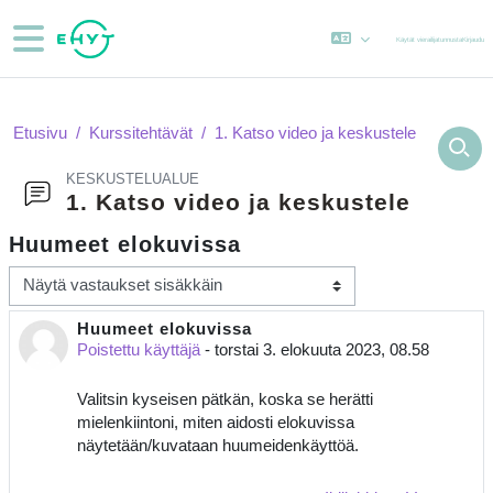
Siirry pääsisältöön
Sivupaneeli
Käytät vierailijatunnusta
Kirjaudu
Etusivu
Kurssitehtävät
1. Katso video ja keskustele
KESKUSTELUALUE
1. Katso video ja keskustele
Huumeet elokuvissa
Näytön tila
Huumeet elokuvissa
Vastausten määrä: 0
Poistettu käyttäjä
-
torstai 3. elokuuta 2023, 08.58
Valitsin kyseisen pätkän, koska se herätti
mielenkiintoni, miten aidosti elokuvissa
näytetään/kuvataan huumeidenkäyttöä.