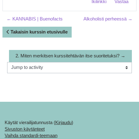
Ikilinkki
Vastaa
← KANNABIS | Buenofacts
Alkoholisti perheessä →
Takaisin kurssin etusivulle
2. Miten merkitsen kurssitehtävän itse suoritetuksi? →
Jump to activity
Käytät vierailijatunnusta (
Kirjaudu
)
Sivuston käytänteet
Vaihda standardi-teemaan