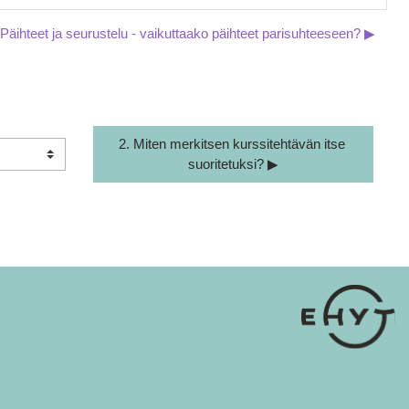
Päihteet ja seurustelu - vaikuttaako päihteet parisuhteeseen? ▶︎
2. Miten merkitsen kurssitehtävän itse 
suoritetuksi? ▶︎