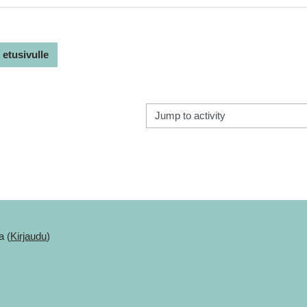
 etusivulle
Jump to activity
a (
Kirjaudu
)