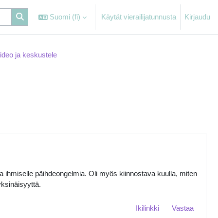
Suomi ‎(fi)‎
Käytät vierailijatunnusta
Kirjaudu
ideo ja keskustele
ttaa ihmiselle päihdeongelmia. Oli myös kiinnostava kuulla, miten
ksinäisyyttä.
Ikilinkki
Vastaa