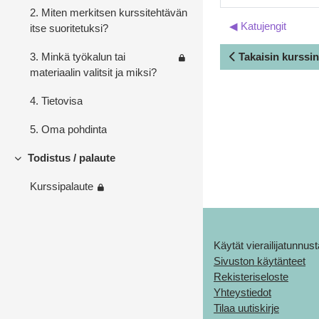
2. Miten merkitsen kurssitehtävän
◀︎ Katujengit
itse suoritetuksi?
Takaisin kurssin
3. Minkä työkalun tai
materiaalin valitsit ja miksi?
4. Tietovisa
5. Oma pohdinta
Todistus / palaute
Tiivistä
Kurssipalaute
Käytät vierailijatunnust
Sivuston käytänteet
Rekisteriseloste
Yhteystiedot
Tilaa uutiskirje