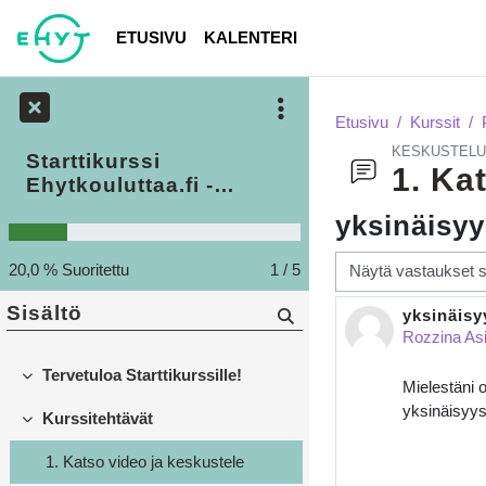
Siirry pääsisältöön
ETUSIVU
KALENTERI
Etusivu
Kurssit
KESKUSTELU
Starttikurssi
1. Ka
Ehytkouluttaa.fi -
alustaan
yksinäisyy
Näytön tila
20,0 % Suoritettu
1 / 5
Sisältö
yksinäisy
Vastausten
Rozzina Asi
Tervetuloa Starttikurssille!
Tiivistä
Mielestäni o
yksinäisyys
Kurssitehtävät
Tiivistä
1. Katso video ja keskustele