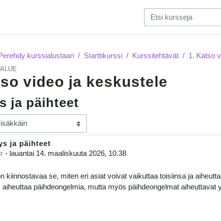
Perehdy kurssialustaan
Starttikurssi
Kurssitehtävät
1. Katso v
ALUE
tso video ja keskustele
s ja päihteet
ys ja päihteet
 määrä: 0
r
-
lauantai 14. maaliskuuta 2026, 10.38
n kiinnostavaa se, miten eri asiat voivat vaikuttaa toisiinsa ja aiheu
 aiheuttaa päihdeongelmia, mutta myös päihdeongelmat aiheuttavat y