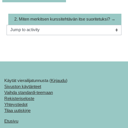
2. Miten merkitsen kurssitehtävän itse suoritetuksi? →
Jump to activity
Käytät vierailijatunnusta (
Kirjaudu
)
Sivuston käytänteet
Vaihda standardi-teemaan
Rekisteriseloste
Yhteystiedot
Tilaa uutiskirje
Etusivu