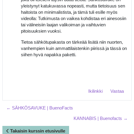
yleistynyt katukuvassa nopeasti, mutta tietoisuus sen
haitoista on minimalistista, ja tämä tuli esille myös
videolla: Tutkimusta on vaikea kohdistaa eri ainesosiin
tai välineisiin laajan valikoiman ja vaihtuvien
pitoisuuksien vuoksi.
Tietoa sähkötupakasta on tärkeää lisätä niin nuorten,
vanhempien kuin ammattilaistenkin piirissä ja tässä on
siihen hyvä napakka paketti.
Ikilinkki
Vastaa
← SÄHKÖSAVUKE | BuenoFacts
KANNABIS | Buenofacts →
Takaisin kurssin etusivulle