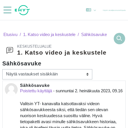
Siirry pääsisältöön
Sivupaneeli
Käytät vierailijatunnusta
Kirjaudu
Etusivu
1. Katso video ja keskustele
Sähkösavuke
KESKUSTELUALUE
1. Katso video ja keskustele
Sähkösavuke
Näytön tila
Sähkösavuke
Vastausten määrä: 0
Poistettu käyttäjä
-
sunnuntai 2. heinäkuuta 2023, 09.16
Valitsin YT- kanavalta katsottavaksi videon
sähkösavukkeesta siksi, että tiedän sen olevan
nuorison keskuudessa suosittu väline. Hyvä
tietopaketti avasi minulle sähkösavukkeen historiaa,
joka oli itselleni täysin uutta tietoa. Sähkösavuke on