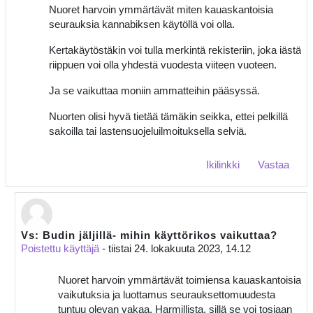
Nuoret harvoin ymmärtävät miten kauaskantoisia
seurauksia kannabiksen käytöllä voi olla.
Kertakäytöstäkin voi tulla merkintä rekisteriin, joka iästä
riippuen voi olla yhdestä vuodesta viiteen vuoteen.
Ja se vaikuttaa moniin ammatteihin pääsyssä.
Nuorten olisi hyvä tietää tämäkin seikka, ettei pelkillä
sakoilla tai lastensuojeluilmoituksella selviä.
Ikilinkki
Vastaa
Vs: Budin jäljillä- mihin käyttörikos vaikuttaa?
Vastaus Poistettu käyttäjä
Poistettu käyttäjä
-
tiistai 24. lokakuuta 2023, 14.12
Nuoret harvoin ymmärtävät toimiensa kauaskantoisia
vaikutuksia ja luottamus seurauksettomuudesta
tuntuu olevan vakaa. Harmillista, sillä se voi tosiaan