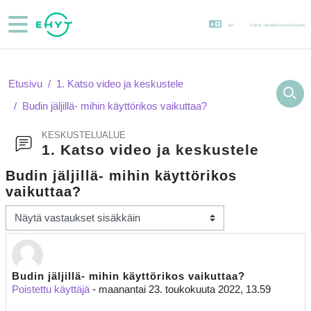
Siirry pääsisältöön
Sivupaneeli
Käytät vierailijatunnusta
Kirjaudu
Etusivu
1. Katso video ja keskustele
Budin jäljillä- mihin käyttörikos vaikuttaa?
KESKUSTELUALUE
1. Katso video ja keskustele
Budin jäljillä- mihin käyttörikos
vaikuttaa?
Näytön tila
Budin jäljillä- mihin käyttörikos vaikuttaa?
Vastausten määrä: 1
Poistettu käyttäjä
-
maanantai 23. toukokuuta 2022, 13.59