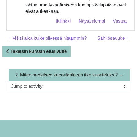
johtaa uran tyssäämiseen kun opiskelupaikan ovet
eivät aukeakaan.
Ikilinkki
Näytä aiempi
Vastaa
← Miksi aika kulke pilvessä hitaammin?
Sähkösavuke →
Takaisin kurssin etusivulle
2. Miten merkitsen kurssitehtävän itse suoritetuksi? →
Jump to activity