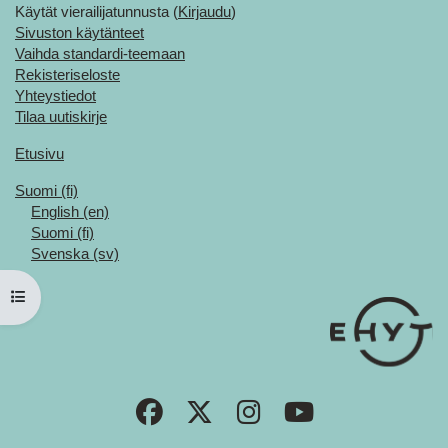
Käytät vierailijatunnusta (
Kirjaudu
)
Sivuston käytänteet
Vaihda standardi-teemaan
Rekisteriseloste
Yhteystiedot
Tilaa uutiskirje
Etusivu
Suomi ‎(fi)‎
English ‎(en)‎
Suomi ‎(fi)‎
Svenska ‎(sv)‎
Avaa kurssisisältö