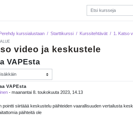
Perehdy kurssialustaan
Starttikurssi
Kurssitehtävät
1. Katso v
ALUE
tso video ja keskustele
aa VAPEsta
taa VAPEsta
 määrä: 0
inen
-
maanantai 8. toukokuuta 2023, 14.13
pointti siirtäää keskustelu päihteiden vaarallisuuden vertailusta keskus
aitattomia päihteitä ole