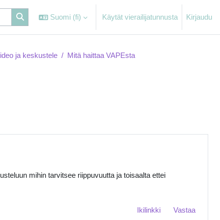
Suomi ‎(fi)‎
Käytät vierailijatunnusta
Kirjaudu
ideo ja keskustele
Mitä haittaa VAPEsta
teluun mihin tarvitsee riippuvuutta ja toisaalta ettei
Ikilinkki
Vastaa