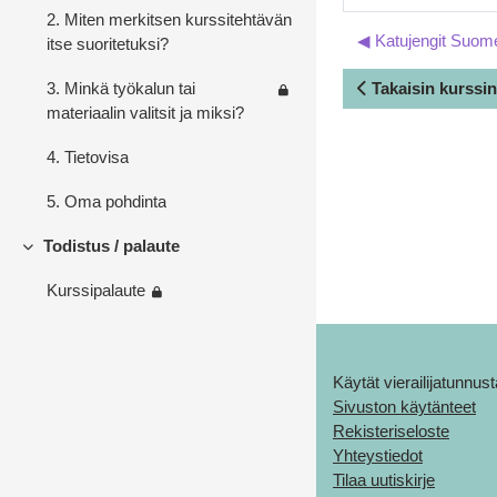
2. Miten merkitsen kurssitehtävän
◀︎ Katujengit Suo
itse suoritetuksi?
Takaisin kurssin
3. Minkä työkalun tai
materiaalin valitsit ja miksi?
4. Tietovisa
5. Oma pohdinta
Todistus / palaute
Tiivistä
Kurssipalaute
Käytät vierailijatunnust
Sivuston käytänteet
Rekisteriseloste
Yhteystiedot
Tilaa uutiskirje