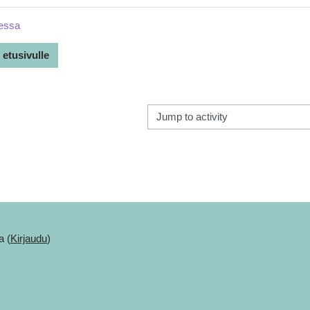
messa
 etusivulle
Jump to activity
a (
Kirjaudu
)