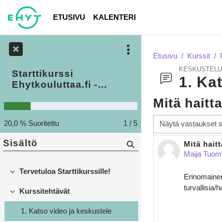
Siirry pääsisältöön
ETUSIVU
KALENTERI
Etusivu
Kurssit
KESKUSTELU
Starttikurssi
1. Ka
Ehytkouluttaa.fi -
alustaan
Mitä haitt
Näytön tila
20,0 % Suoritettu
1 / 5
Sisältö
Mitä hait
Vastausten
Maija Tuom
Tervetuloa Starttikurssille!
Tiivistä
Erinomainen 
turvallisia/h
Kurssitehtävät
Tiivistä
1. Katso video ja keskustele