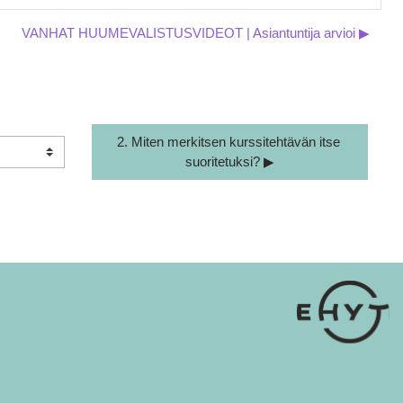
VANHAT HUUMEVALISTUSVIDEOT | Asiantuntija arvioi ▶︎
2. Miten merkitsen kurssitehtävän itse 
suoritetuksi? ▶︎