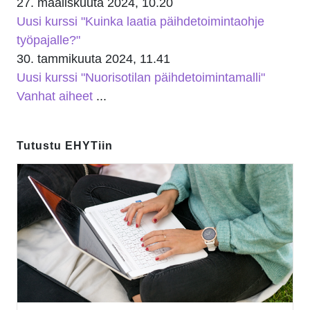
27. maaliskuuta 2024, 10.20
Uusi kurssi "Kuinka laatia päihdetoimintaohje
työpajalle?"
30. tammikuuta 2024, 11.41
Uusi kurssi "Nuorisotilan päihdetoimintamalli"
Vanhat aiheet
...
Ohita
Tutustu EHYTiin
Tutustu EHYTiin