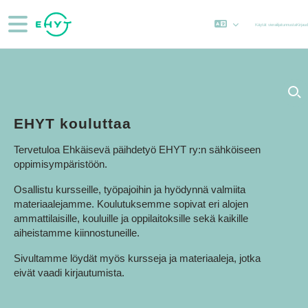
Siirry pääsisältöön
Sivupaneeli
Käytät vierailijatunnusta
Kirjau
EHYT kouluttaa
Tervetuloa Ehkäisevä päihdetyö EHYT ry:n sähköiseen
oppimisympäristöön.
Osallistu kursseille, työpajoihin ja hyödynnä valmiita
materiaalejamme. Koulutuksemme sopivat eri alojen
ammattilaisille, kouluille ja oppilaitoksille sekä kaikille
aiheistamme kiinnostuneille.
Sivultamme löydät myös kursseja ja materiaaleja, jotka
eivät vaadi kirjautumista.