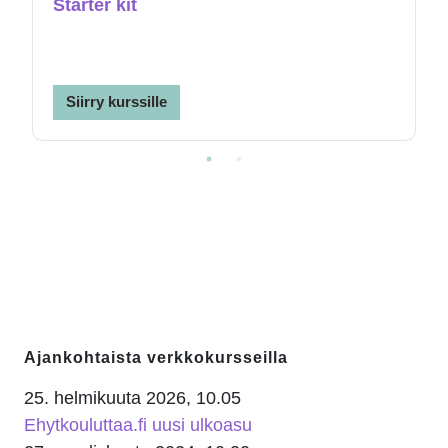
Starter kit
Siirry kurssille
Siirry kurssille
1
2
Ohita Ajankohtaista verkkokursseilla
Ajankohtaista verkkokursseilla
25. helmikuuta 2026, 10.05
Ehytkouluttaa.fi uusi ulkoasu