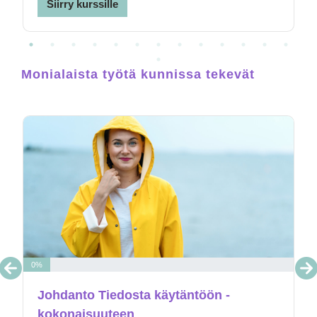
Siirry kurssille
1
2
3
4
5
6
7
8
9
10
11
12
13
14
Monialaista työtä kunnissa tekevät
0%
Johdanto Tiedosta käytäntöön -
kokonaisuuteen