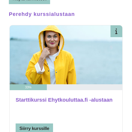
Perehdy kurssialustaan
Avaa 
33%
Starttikurssi Ehytkouluttaa.fi -alustaan
Siirry kurssille