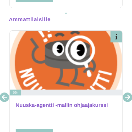
1
Ammattilaisille
Avaa kurssikuvaus
Avaa 
0%
Nuuska-agentti -mallin ohjaajakurssi