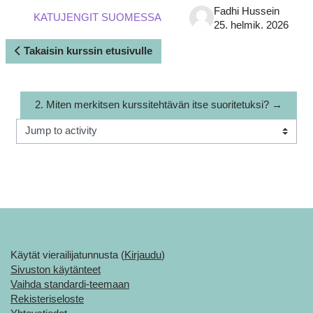
Fadhi Hussein
KATUJENGIT SUOMESSA
25. helmik. 2026
Takaisin kurssin etusivulle
2. Miten merkitsen kurssitehtävän itse suoritetuksi? →
Jump to activity
Käytät vierailijatunnusta (
Kirjaudu
)
Sivuston käytänteet
Vaihda standardi-teemaan
Rekisteriseloste