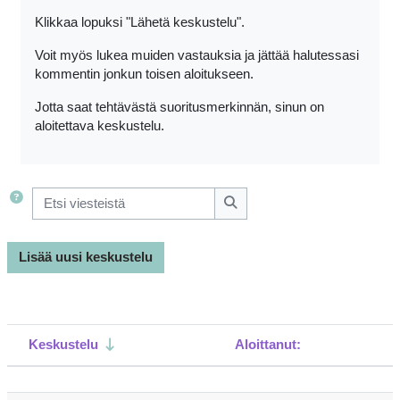
Klikkaa lopuksi "Lähetä keskustelu".
Voit myös lukea muiden vastauksia ja jättää halutessasi
kommentin jonkun toisen aloitukseen.
Jotta saat tehtävästä suoritusmerkinnän, sinun on
aloitettava keskustelu.
Etsi viesteistä
Etsi viesteistä
Lisää uusi keskustelu
Keskustelu
Aloittanut:
Tilanne
Lista keskusteluista. Näytetään 48 / 48