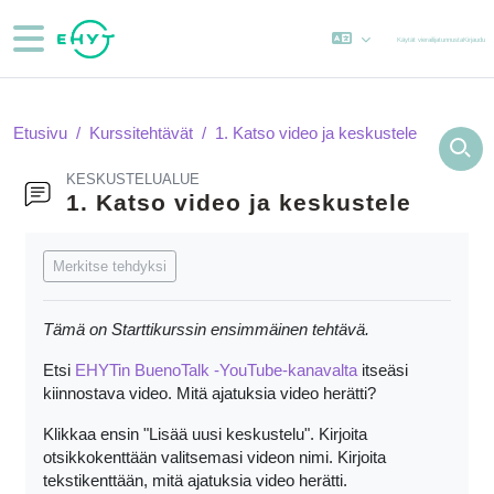
Siirry pääsisältöön
Sivupaneeli
Käytät vierailijatunnusta
Kirjaudu
Etusivu
Kurssitehtävät
1. Katso video ja keskustele
KESKUSTELUALUE
1. Katso video ja keskustele
Suorituksen vaatimukset
Merkitse tehdyksi
Tämä on Starttikurssin ensimmäinen tehtävä.
Etsi
EHYTin BuenoTalk -YouTube-kanavalta
itseäsi
kiinnostava video. Mitä ajatuksia video herätti?
Klikkaa ensin "Lisää uusi keskustelu". Kirjoita
otsikkokenttään valitsemasi videon nimi. Kirjoita
tekstikenttään, mitä ajatuksia video herätti.