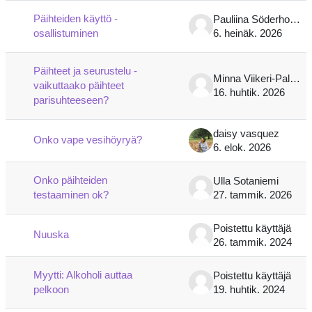
Päihteiden käyttö -
Pauliina Söderholm
osallistuminen
6. heinäk. 2026
Päihteet ja seurustelu -
Minna Viikeri-Paloniemi
vaikuttaako päihteet
16. huhtik. 2026
parisuhteeseen?
daisy vasquez
Onko vape vesihöyryä?
6. elok. 2026
Onko päihteiden
Ulla Sotaniemi
testaaminen ok?
27. tammik. 2026
Poistettu käyttäjä
Nuuska
26. tammik. 2024
Myytti: Alkoholi auttaa
Poistettu käyttäjä
pelkoon
19. huhtik. 2024