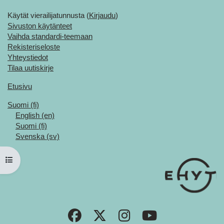
Käytät vierailijatunnusta (
Kirjaudu
)
Sivuston käytänteet
Vaihda standardi-teemaan
Rekisteriseloste
Yhteystiedot
Tilaa uutiskirje
Etusivu
Suomi ‎(fi)‎
English ‎(en)‎
Suomi ‎(fi)‎
Svenska ‎(sv)‎
Avaa kurssisisältö