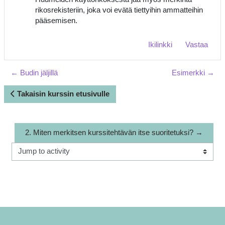
rikosrekisteriin, joka voi evätä tiettyihin ammatteihin
pääsemisen.
Ikilinkki
Vastaa
← Budin jäljillä
Esimerkki →
Takaisin kurssin etusivulle
2. Miten merkitsen kurssitehtävän itse suoritetuksi? →
Jump to activity