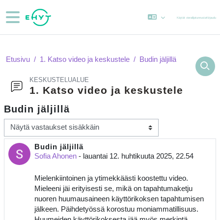
Siirry pääsisältöön
Sivupaneeli
Käytät vierailijatunnusta
Kirjaudu
Etusivu
1. Katso video ja keskustele
Budin jäljillä
KESKUSTELUALUE
1. Katso video ja keskustele
Budin jäljillä
Näytön tila
Budin jäljillä
Vastausten määrä: 0
Sofia Ahonen
-
lauantai 12. huhtikuuta 2025, 22.54
Mielenkiintoinen ja ytimekkäästi koostettu video.
Mieleeni jäi erityisesti se, mikä on tapahtumaketju
nuoren huumausaineen käyttörikoksen tapahtumisen
jälkeen. Päihdetyössä korostuu moniammatillisuus.
Huumeiden käyttörikoksesta jää myös merkintä