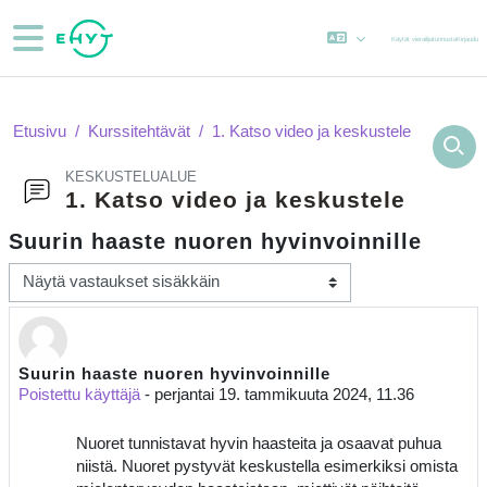
Siirry pääsisältöön
Sivupaneeli
Käytät vierailijatunnusta
Kirjaudu
Etusivu
Kurssitehtävät
1. Katso video ja keskustele
KESKUSTELUALUE
1. Katso video ja keskustele
Suurin haaste nuoren hyvinvoinnille
Näytön tila
Suurin haaste nuoren hyvinvoinnille
Vastausten määrä: 0
Poistettu käyttäjä
-
perjantai 19. tammikuuta 2024, 11.36
Nuoret tunnistavat hyvin haasteita ja osaavat puhua
niistä. Nuoret pystyvät keskustella esimerkiksi omista