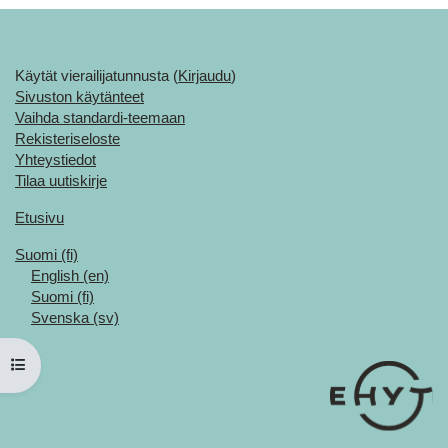
Käytät vierailijatunnusta (
Kirjaudu
)
Sivuston käytänteet
Vaihda standardi-teemaan
Rekisteriseloste
Yhteystiedot
Tilaa uutiskirje
Etusivu
Suomi ‎(fi)‎
English ‎(en)‎
Suomi ‎(fi)‎
Svenska ‎(sv)‎
Avaa kurssisisältö