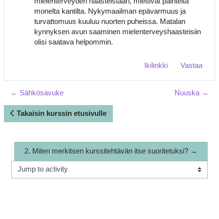
mielenterveyden haasteistaan, miettivät päihteitä
monelta kantilta. Nykymaailman epävarmuus ja
turvattomuus kuuluu nuorten puheissa. Matalan
kynnyksen avun saaminen mielenterveyshaasteisiin
olisi saatava helpommin.
Ikilinkki
Vastaa
← Sähkösavuke
Nuuska →
Takaisin kurssin etusivulle
2. Miten merkitsen kurssitehtävän itse suoritetuksi? →
Jump to activity