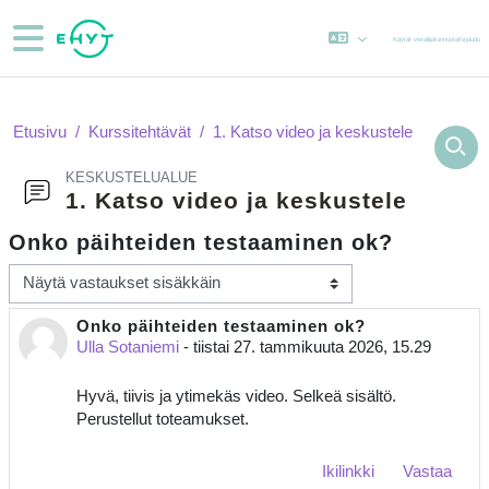
Siirry pääsisältöön
Sivupaneeli
Käytät vierailijatunnusta
Kirjaudu
Etusivu
Kurssitehtävät
1. Katso video ja keskustele
KESKUSTELUALUE
1. Katso video ja keskustele
Onko päihteiden testaaminen ok?
Näytön tila
Onko päihteiden testaaminen ok?
Vastausten määrä: 0
Ulla Sotaniemi
-
tiistai 27. tammikuuta 2026, 15.29
Hyvä, tiivis ja ytimekäs video. Selkeä sisältö.
Perustellut toteamukset.
Ikilinkki
Vastaa