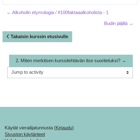
← Alkoholin etymologia / #100faktaaalkoholista - 1
Budin jäljillä →
Takaisin kurssin etusivulle
2. Miten merkitsen kurssitehtävän itse suoritetuksi? →
Jump to activity
Käytät vierailijatunnusta (
Kirjaudu
)
Sivuston käytänteet