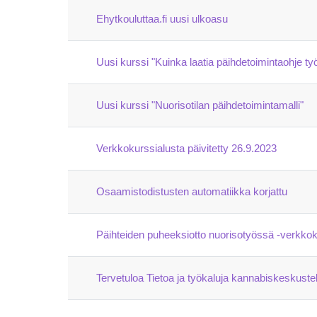
Ehytkouluttaa.fi uusi ulkoasu
Uusi kurssi "Kuinka laatia päihdetoimintaohje työ
Uusi kurssi "Nuorisotilan päihdetoimintamalli"
Verkkokurssialusta päivitetty 26.9.2023
Osaamistodistusten automatiikka korjattu
Päihteiden puheeksiotto nuorisotyössä -verkkoku
Tervetuloa Tietoa ja työkaluja kannabiskeskustel