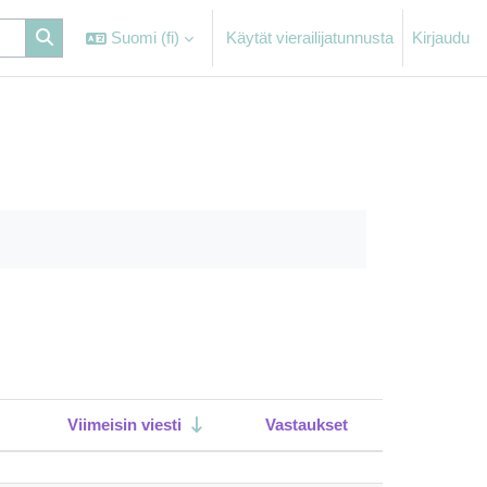
Suomi ‎(fi)‎
Käytät vierailijatunnusta
Kirjaudu
Viimeisin viesti
Vastaukset
Toiminnot