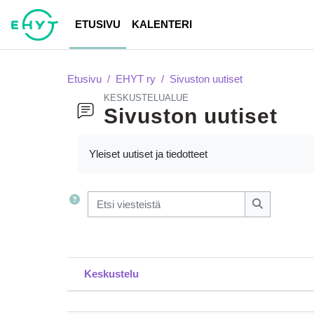
Siirry pääsisältöön
ETUSIVU
KALENTERI
Etusivu
EHYT ry
Sivuston uutiset
KESKUSTELUALUE
Sivuston uutiset
Suorituksen vaatimukset
Yleiset uutiset ja tiedotteet
Etsi viesteistä
Etsi viesteis
Keskustelu
Tilanne
Lista keskusteluista. Näytetään