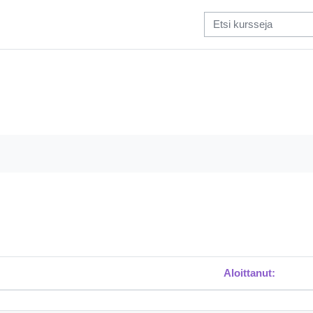
tä
Aloittanut:
 12 / 12 keskusteluista