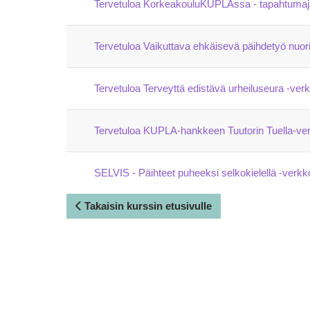
Tervetuloa KorkeakouluKUPLAssa - tapahtumajär
Tervetuloa Vaikuttava ehkäisevä päihdetyö nuor
Tervetuloa Terveyttä edistävä urheiluseura -verk
Tervetuloa KUPLA-hankkeen Tuutorin Tuella-ver
SELVIS - Päihteet puheeksi selkokielellä -verkk
Takaisin kurssin etusivulle