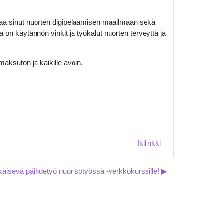
taa sinut nuorten digipelaamisen maailmaan sekä
 on käytännön vinkit ja työkalut nuorten terveyttä ja
maksuton ja kaikille avoin.
Ikilinkki
käisevä päihdetyö nuorisotyössä -verkkokurssille! ▶︎