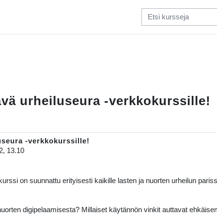
ävä urheiluseura -verkkokurssille!
useura -verkkokurssille!
2, 13.10
rssi on suunnattu erityisesti kaikille lasten ja nuorten urheilun parissa
uorten digipelaamisesta? Millaiset käytännön vinkit auttavat ehkäisemä