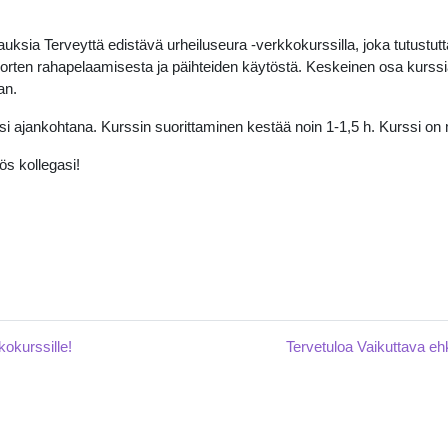
sia Terveyttä edistävä urheiluseura -verkkokurssilla, joka tutustut
nuorten rahapelaamisesta ja päihteiden käytöstä. Keskeinen osa kurssia
an.
si ajankohtana. Kurssin suorittaminen kestää noin 1-1,5 h. Kurssi on 
ös kollegasi!
okurssille!
Tervetuloa Vaikuttava eh