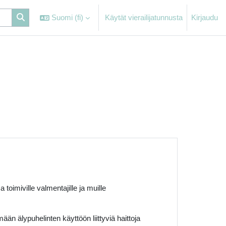
Suomi ‎(fi)‎
Käytät vierailijatunnusta
Kirjaudu
 toimiville valmentajille ja muille
än älypuhelinten käyttöön liittyviä haittoja