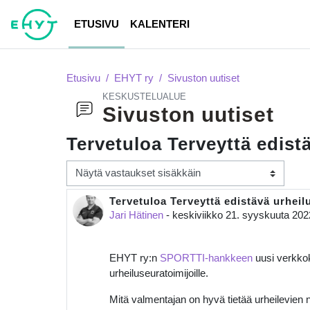
Siirry pääsisältöön
ETUSIVU
KALENTERI
Etusivu
EHYT ry
Sivuston uutiset
KESKUSTELUALUE
Sivuston uutiset
Tervetuloa Terveyttä edist
Näytön tila
Tervetuloa Terveyttä edistävä urheil
Vastausten määrä: 0
Jari Hätinen
-
keskiviikko 21. syyskuuta 202
EHYT ry:n
SPORTTI-hankkeen
uusi verkkoku
urheiluseuratoimijoille.
Mitä valmentajan on hyvä tietää urheilevien n