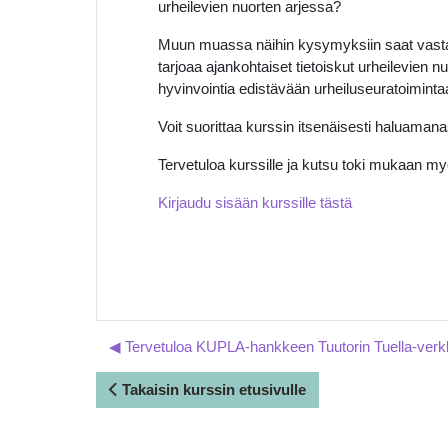
urheilevien nuorten arjessa?
Muun muassa näihin kysymyksiin saat vastauk
tarjoaa ajankohtaiset tietoiskut urheilevien 
hyvinvointia edistävään urheiluseuratoiminta
Voit suorittaa kurssin itsenäisesti haluamana
Tervetuloa kurssille ja kutsu toki mukaan my
Kirjaudu sisään kurssille tästä
◀︎ Tervetuloa KUPLA-hankkeen Tuutorin Tuella-verkk
Takaisin kurssin etusivulle