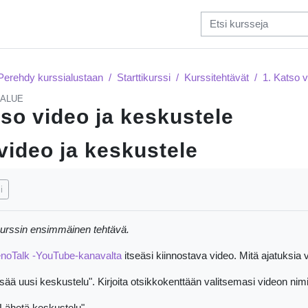
Perehdy kurssialustaan
Starttikurssi
Kurssitehtävät
1. Katso v
ALUE
tso video ja keskustele
video ja keskustele
timukset
i
kurssin ensimmäinen tehtävä.
noTalk -YouTube-kanavalta
itseäsi kiinnostava video. Mitä ajatuksia v
sää uusi keskustelu". Kirjoita otsikkokenttään valitsemasi videon nimi.
"Lähetä keskustelu".