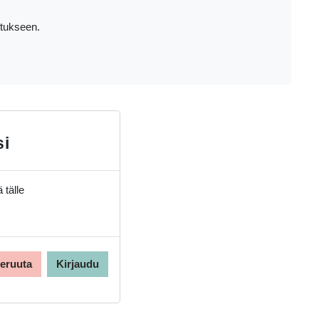
itukseen.
si
 tälle
eruuta
Kirjaudu