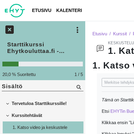
Siirry pääsisältöön
ETUSIVU
KALENTERI
Etusivu
Kurssit
KESKUSTELU
Starttikurssi
1. Ka
Ehytkouluttaa.fi -
alustaan
1. Katso 
20,0 % Suoritettu
1 / 5
Suorituksen vaa
Merkitse tehdyks
Sisältö
Tämä on Startti
Tervetuloa Starttikurssille!
Tiivistä
Etsi
EHYTin Bue
Kurssitehtävät
Tiivistä
Klikkaa ensin "Li
1. Katso video ja keskustele
Klikkaa lopuksi 