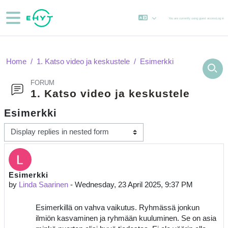
Skip to main content
Side panel
You are currently using guest access
Log in
Home
1. Katso video ja keskustele
Esimerkki
FORUM
1. Katso video ja keskustele
Esimerkki
Display mode
Esimerkki
Number of replies: 0
by
Linda Saarinen
-
Wednesday, 23 April 2025, 9:37 PM
Esimerkillä on vahva vaikutus. Ryhmässä jonkun
ilmiön kasvaminen ja ryhmään kuuluminen. Se on asia