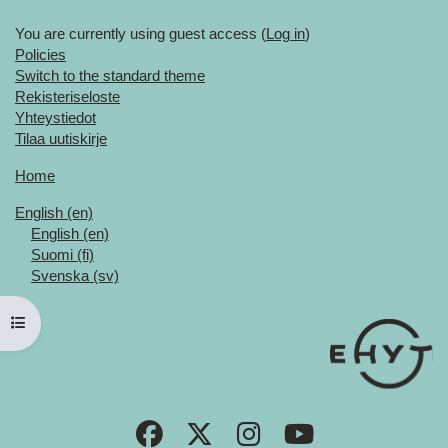
You are currently using guest access (
Log in
)
Policies
Switch to the standard theme
Rekisteriseloste
Yhteystiedot
Tilaa uutiskirje
Home
English ‎(en)‎
English ‎(en)‎
Suomi ‎(fi)‎
Svenska ‎(sv)‎
Open course index