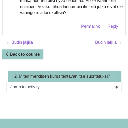
minkä nuorten olisi hyvä tiedostaa. Ei ole väärin olla
erilainen. Voisko tehdä hienompia ilmiöitä jotka eivät ole
vahingollisia tai rikollisia?
Permalink
Reply
← Budin jäljillä
Budin jäljillä →
Back to course
2. Miten merkitsen kurssitehtävän itse suoritetuksi? →
Jump to activity