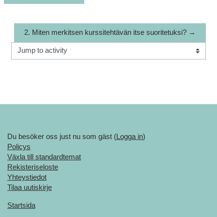
2. Miten merkitsen kurssitehtävän itse suoritetuksi? →
Jump to activity
Du besöker oss just nu som gäst (
Logga in
)
Policys
Växla till standardtemat
Rekisteriseloste
Yhteystiedot
Tilaa uutiskirje
Startsida