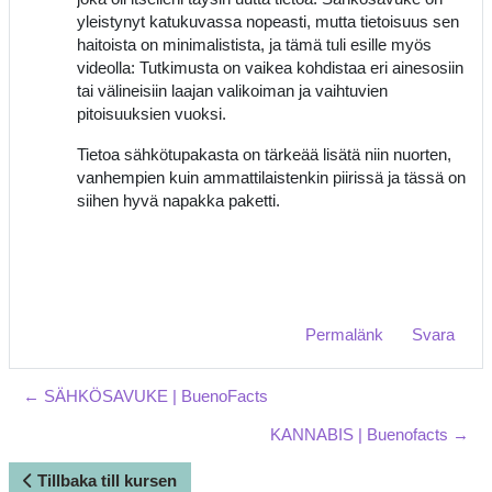
yleistynyt katukuvassa nopeasti, mutta tietoisuus sen
haitoista on minimalistista, ja tämä tuli esille myös
videolla: Tutkimusta on vaikea kohdistaa eri ainesosiin
tai välineisiin laajan valikoiman ja vaihtuvien
pitoisuuksien vuoksi.
Tietoa sähkötupakasta on tärkeää lisätä niin nuorten,
vanhempien kuin ammattilaistenkin piirissä ja tässä on
siihen hyvä napakka paketti.
Permalänk
Svara
← SÄHKÖSAVUKE | BuenoFacts
KANNABIS | Buenofacts →
Tillbaka till kursen