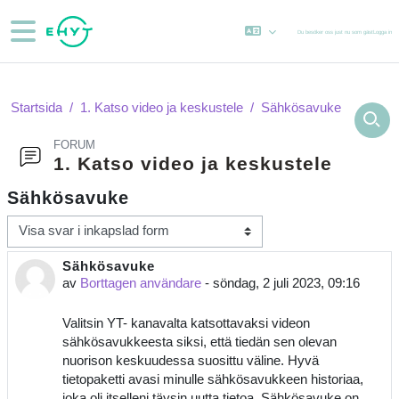
Gå direkt till huvudinnehåll
Sidopanel
Du besöker oss just nu som gäst
Logga in
Startsida
1. Katso video ja keskustele
Sähkösavuke
FORUM
1. Katso video ja keskustele
Sähkösavuke
Visningsläge
Sähkösavuke
Antal svar: 0
av
Borttagen användare
-
söndag, 2 juli 2023, 09:16
Valitsin YT- kanavalta katsottavaksi videon
sähkösavukkeesta siksi, että tiedän sen olevan
nuorison keskuudessa suosittu väline. Hyvä
tietopaketti avasi minulle sähkösavukkeen historiaa,
joka oli itselleni täysin uutta tietoa. Sähkösavuke on