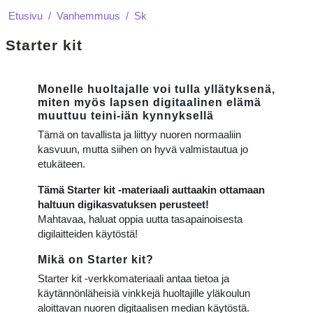
Etusivu
Vanhemmuus
Sk
Starter kit
Yleinen
Kurssi: Starter kit | EHYT ry
Monelle huoltajalle voi tulla yllätyksenä,
miten myös lapsen digitaalinen elämä
muuttuu teini-iän kynnyksellä
Tämä on tavallista ja liittyy nuoren normaaliin
kasvuun, mutta siihen on hyvä valmistautua jo
etukäteen.
Tämä Starter kit -materiaali auttaakin ottamaan
haltuun digikasvatuksen perusteet!
Mahtavaa, haluat oppia uutta tasapainoisesta
digilaitteiden käytöstä!
Mikä on Starter kit?
Starter kit -verkkomateriaali antaa tietoa ja
käytännönläheisiä vinkkejä huoltajille yläkoulun
aloittavan nuoren digitaalisen median käytöstä.