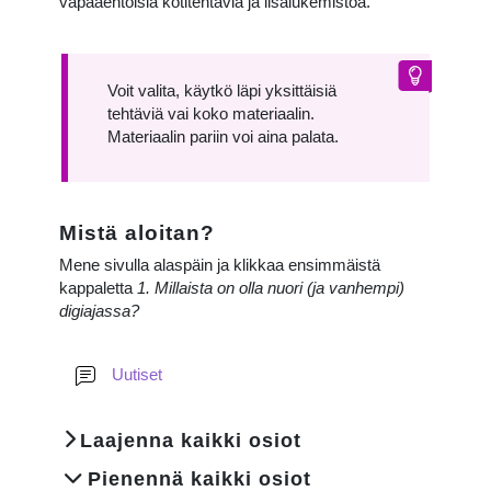
vapaaehtoisia kotitehtäviä ja lisälukemistoa.
Voit valita, käytkö läpi yksittäisiä
tehtäviä vai koko materiaalin.
Materiaalin pariin voi aina palata.
Mistä aloitan?
Mene sivulla alaspäin ja klikkaa ensimmäistä
kappaletta
1. Millaista on olla nuori (ja vanhempi)
digiajassa?
Keskustelualue
Uutiset
Close
Laajenna kaikki osiot
Open
Pienennä kaikki osiot