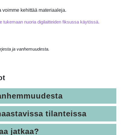
a voimme kehittää materiaaleja.
le tukemaan nuoria digilaitteiden fiksussa käytössä.
arjesta ja vanhemuudesta.
ot
a vanhemmuudesta
haastavissa tilanteissa
aa jatkaa?