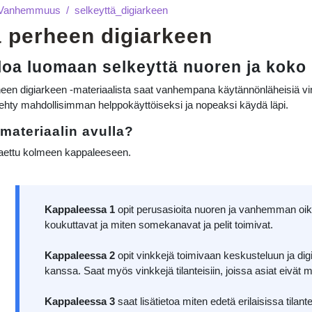
Vanhemmuus
selkeyttä_digiarkeen
ä perheen digiarkeen
n
elkeyttä perheen digiarkeen 
loa luomaan selkeyttä nuoren ja koko
een digiarkeen -materiaalista saat vanhempana käytännönläheisiä vin
tehty mahdollisimman helppokäyttöiseksi ja nopeaksi käydä läpi.
 materiaalin avulla?
 jaettu kolmeen kappaleeseen.
Kappaleessa 1
opit perusasioita nuoren ja vanhemman oikeu
koukuttavat ja miten somekanavat ja pelit toimivat.
Kappaleessa 2
opit vinkkejä toimivaan keskusteluun ja dig
kanssa. Saat myös vinkkejä tilanteisiin, joissa asiat eivät 
Kappaleessa 3
saat lisätietoa miten edetä erilaisissa tilant