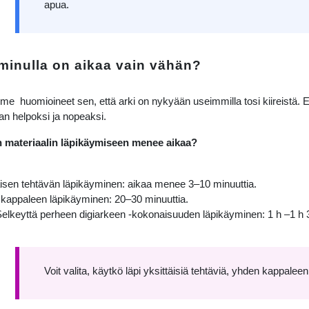
apua.
 minulla on aikaa vain vähän?
e huomioineet sen, että arki on nykyään useimmilla tosi kiireistä. Er
n helpoksi ja nopeaksi.
n materiaalin läpikäymiseen menee aikaa?
äisen tehtävän läpikäyminen: aikaa menee 3–10 minuuttia.
kappaleen läpikäyminen: 20–30 minuuttia.
elkeyttä perheen digiarkeen -kokonaisuuden läpikäyminen: 1 h –1 h 3
Voit valita, käytkö läpi yksittäisiä tehtäviä, yhden kappalee