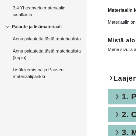
3.4 Yhteenveto materiaalin
Materiaalin 
sisällöistä
Materiaalin on
Palaute ja lisämateriaali
Tiivistä
Anna palautetta tästä materiaalista
Mistä al
Mene sivulla 
Anna palautetta tästä materiaalista
(kopio)
Lisälukemistoa ja Pausen
materiaalipankki
Laajen
Close
1. 
Clos
2. 
Clos
3. 
Clos