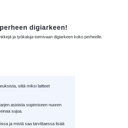
| EHYT ry
 perheen digiarkeen!
kkejä ja työkaluja toimivaan digiarkeen koko perheelle.
ksista, siitä miksi laitteet
iarjen asioista sopimiseen nuoren
meinaa sujua.
eissa ja mistä saa tarvittaessa lisää