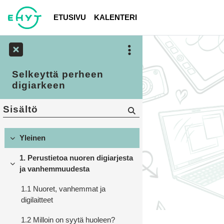
Siirry pääsisältöön
ETUSIVU
KALENTERI
Selkeyttä perheen
digiarkeen
Sisältö
Yleinen
Tiivistä
1. Perustietoa nuoren digiarjesta
Tiivistä
ja vanhemmuudesta
1.1 Nuoret, vanhemmat ja
digilaitteet
1.2 Milloin on syytä huoleen?