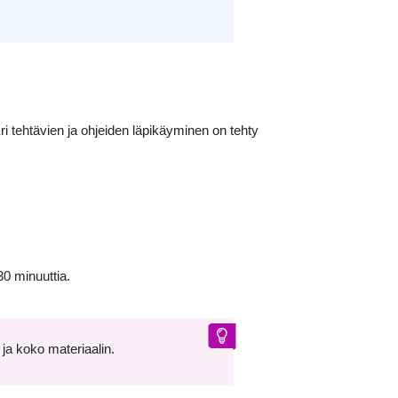
i tehtävien ja ohjeiden läpikäyminen on tehty
0 minuuttia.
n ja koko materiaalin.