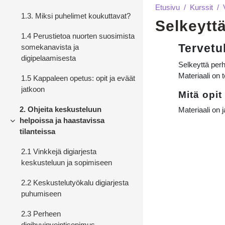
Etusivu
Kurssit
1.3. Miksi puhelimet koukuttavat?
Selkeytt
1.4 Perustietoa nuorten suosimista
Yleine
Kurssi: S
Tervetu
somekanavista ja
digipelaamisesta
Selkeyttä perh
Materiaali on 
1.5 Kappaleen opetus: opit ja eväät
jatkoon
Mitä opit
2. Ohjeita keskusteluun
Materiaali on
helpoissa ja haastavissa
Tiivistä
tilanteissa
2.1 Vinkkejä digiarjesta
keskusteluun ja sopimiseen
2.2 Keskustelutyökalu digiarjesta
puhumiseen
2.3 Perheen
digihyvinvointisopimus