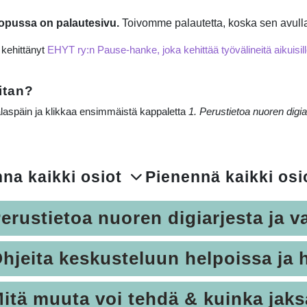
lopussa on palautesivu.
Toivomme palautetta, koska sen avull
 kehittänyt
EHYT ry:n Pause-hanke, joka kehittää työvälineitä aikuisil
oitan?
alaspäin ja klikkaa ensimmäistä kappaletta
1. Perustietoa nuoren digi
na kaikki osiot
Pienennä kaikki osi
Open
Perustietoa nuoren digiarjesta j
e
Ohjeita keskusteluun helpoissa ja 
e
Mitä muuta voi tehdä & kuinka jaks
e