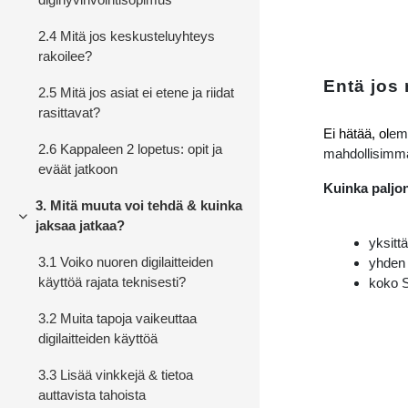
2.4 Mitä jos keskusteluyhteys
rakoilee?
Entä jos
2.5 Mitä jos asiat ei etene ja riidat
rasittavat?
Ei hätää, ol
emm
2.6 Kappaleen 2 lopetus: opit ja
mahdollisimma
eväät jatkoon
Kuinka paljo
3. Mitä muuta voi tehdä & kuinka
Tiivistä
jaksaa jatkaa?
yksitt
3.1 Voiko nuoren digilaitteiden
yhden 
käyttöä rajata teknisesti?
koko S
3.2 Muita tapoja vaikeuttaa
digilaitteiden käyttöä
3.3 Lisää vinkkejä & tietoa
auttavista tahoista