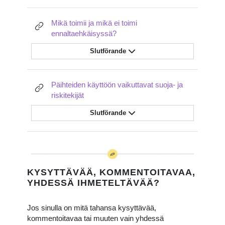
Mikä toimii ja mikä ei toimi
URL
ennaltaehkäisyssä?
Slutförande
Päihteiden käyttöön vaikuttavat suoja- ja
URL
riskitekijät
Slutförande
KYSYTTÄVÄÄ, KOMMENTOITAVAA,
YHDESSÄ IHMETELTÄVÄÄ?
Jos sinulla on mitä tahansa kysyttävää,
kommentoitavaa tai muuten vain yhdessä