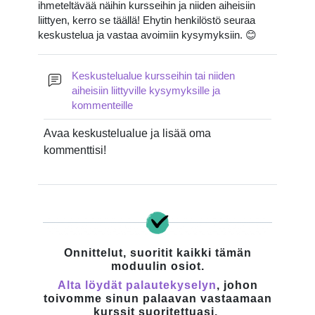
ihmeteltävää näihin kursseihin ja niiden aiheisiin
liittyen, kerro se täällä! Ehytin henkilöstö seuraa
keskustelua ja vastaa avoimiin kysymyksiin. 😊
Keskustelualue kursseihin tai niiden
aiheisiin liittyville kysymyksille ja
Forum
kommenteille
Avaa keskustelualue ja lisää oma
kommenttisi!
Onnittelut, suoritit kaikki tämän
moduulin osiot.
Alta löydät palautekyselyn
, johon
toivomme sinun palaavan vastaamaan
kurssit suoritettuasi.