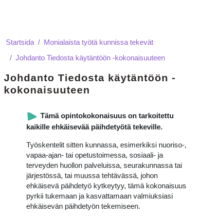
Startsida
Monialaista työtä kunnissa tekevät
Johdanto Tiedosta käytäntöön -kokonaisuuteen
Johdanto Tiedosta käytäntöön -
kokonaisuuteen
General
Kurs: Johdanto Tiedosta käytäntöön -k
Tämä opintokokonaisuus on tarkoitettu
kaikille ehkäisevää päihdetyötä tekeville.
Työskentelit sitten kunnassa, esimerkiksi nuoriso-,
vapaa-ajan- tai opetustoimessa, sosiaali- ja
terveyden huollon palveluissa, seurakunnassa tai
järjestössä, tai muussa tehtävässä, johon
ehkäisevä päihdetyö kytkeytyy, tämä kokonaisuus
pyrkii tukemaan ja kasvattamaan valmiuksiasi
ehkäisevän päihdetyön tekemiseen.