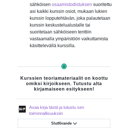
sähköisen
osaamistodistuksen
suoritettu
asi kaikki kurssin osiot, mukaan lukien
kurssin lopputehtävän, joka palautetaan
kurssin keskustelualustalle tai
suoritetaan sähköiseen tenttiin
vastaamalla ympäristöön vaikuttamista
käsittelevällä kurssilla.
Kurssien teoriamateriaalit on koottu
omiksi kirjoikseen. Tutustu alta
kirjamaiseen esitykseen!
Avaa kirja tästä ja tutustu sen
Interaktivt innehåll
toiminnallisuuksiin
Slutförande