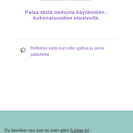
Palaa tästä tiedosta käytäntöön -
kokonaisuuden etusivulle.
Reflektoi vielä kurssilla opittua ja anna
Återkoppling
palautetta
Du besöker oss just nu som gäst (
Logga in
)