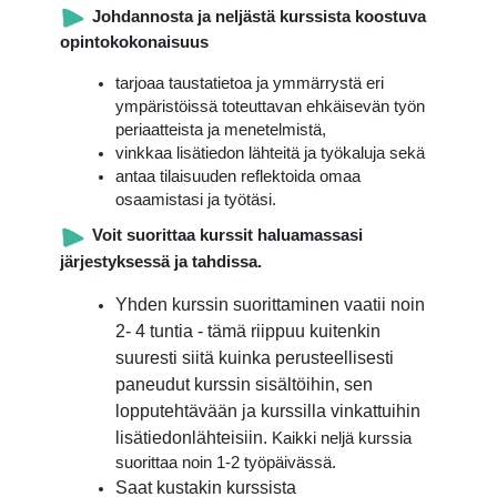
Johdannosta ja neljästä kurssista koostuva
opintokokonaisuus
tarjoaa taustatietoa ja ymmärrystä eri
ympäristöissä toteuttavan ehkäisevän työn
periaatteista ja menetelmistä,
vinkkaa lisätiedon lähteitä ja työkaluja sekä
antaa tilaisuuden reflektoida omaa
osaamistasi ja työtäsi.
Voit suorittaa kurssit haluamassasi
järjestyksessä ja tahdissa.
Yhden kurssin suorittaminen vaatii noin
2- 4 tuntia - tämä riippuu kuitenkin
suuresti siitä kuinka perusteellisesti
paneudut kurssin sisältöihin, sen
lopputehtävään ja kurssilla vinkattuihin
lisätiedonlähteisiin.
Kaikki neljä kurssia
suorittaa noin 1-2 työpäivässä.
Saat kustakin kurssista