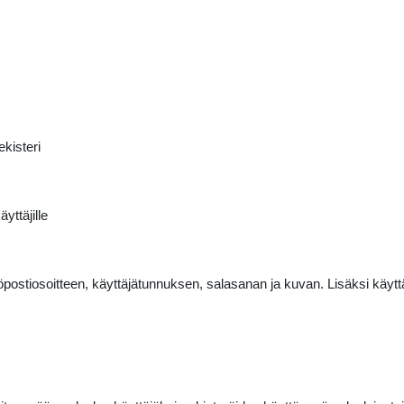
kisteri
ttäjille
öpostiosoitteen, käyttäjätunnuksen, salasanan ja kuvan. Lisäksi käyttäj