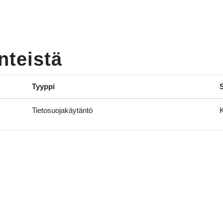
nteistä
Tyyppi
Tietosuojakäytäntö
K