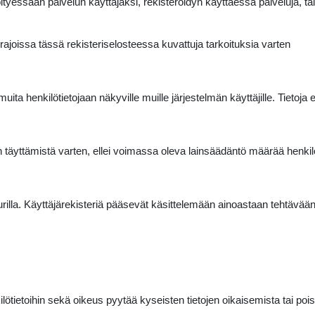
öityessään palvelun käyttäjäksi, rekisteröidyn käyttäessä palveluja, t
rajoissa tässä rekisteriselosteessa kuvattuja tarkoituksia varten
muita henkilötietojaan näkyville muille järjestelmän käyttäjille. Tietoj
sen täyttämistä varten, ellei voimassa oleva lainsäädäntö määrää henkil
illa. Käyttäjärekisteriä pääsevät käsittelemään ainoastaan tehtävään ni
lötietoihin sekä oikeus pyytää kyseisten tietojen oikaisemista tai pois