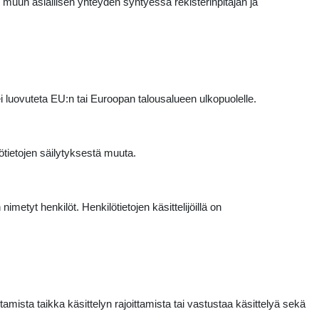
ai muun asiallisen yhteyden syntyessä rekisterinpitäjän ja
a ei luovuteta EU:n tai Euroopan talousalueen ulkopuolelle.
ötietojen säilytyksestä muuta.
metyt henkilöt. Henkilötietojen käsittelijöillä on
tamista taikka käsittelyn rajoittamista tai vastustaa käsittelyä sekä