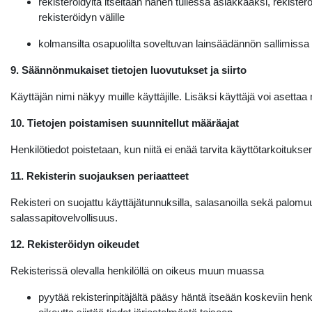
rekisteröidyltä itseltään hänen tullessa asiakkaaksi, rekister
rekisteröidyn välille
kolmansilta osapuolilta soveltuvan lainsäädännön sallimissa 
9. Säännönmukaiset tietojen luovutukset ja siirto
Käyttäjän nimi näkyy muille käyttäjille. Lisäksi käyttäjä voi asettaa 
10. Tietojen poistamisen suunnitellut määräajat
Henkilötiedot poistetaan, kun niitä ei enää tarvita käyttötarkoituk
11. Rekisterin suojauksen periaatteet
Rekisteri on suojattu käyttäjätunnuksilla, salasanoilla sekä palomuur
salassapitovelvollisuus.
12. Rekisteröidyn oikeudet
Rekisterissä olevalla henkilöllä on oikeus muun muassa
pyytää rekisterinpitäjältä pääsy häntä itseään koskeviin henki