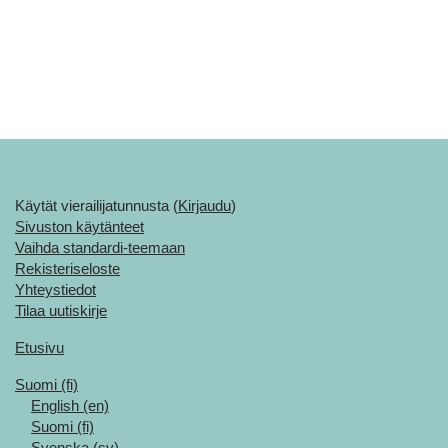
Käytät vierailijatunnusta (
Kirjaudu
)
Sivuston käytänteet
Vaihda standardi-teemaan
Rekisteriseloste
Yhteystiedot
Tilaa uutiskirje
Etusivu
Suomi ‎(fi)‎
English ‎(en)‎
Suomi ‎(fi)‎