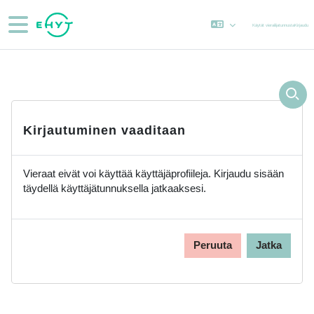
Siirry pääsisältöön
Sivupaneeli
Käytät vierailijatunnusta
Kirjaudu
Kirjautuminen vaaditaan
Vieraat eivät voi käyttää käyttäjäprofiileja. Kirjaudu sisään
täydellä käyttäjätunnuksella jatkaaksesi.
Peruuta
Jatka