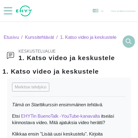
Siirry pääsisältöön
Sivupaneeli
Käytät vierailijatunnusta
Kirjaudu
Etusivu
Kurssitehtävät
1. Katso video ja keskustele
KESKUSTELUALUE
1. Katso video ja keskustele
1. Katso video ja keskustele
Suorituksen vaatimukset
Merkitse tehdyksi
Tämä on Starttikurssin ensimmäinen tehtävä.
Etsi
EHYTin BuenoTalk -YouTube-kanavalta
itseäsi
kiinnostava video. Mitä ajatuksia video herätti?
Klikkaa ensin "Lisää uusi keskustelu". Kirjoita