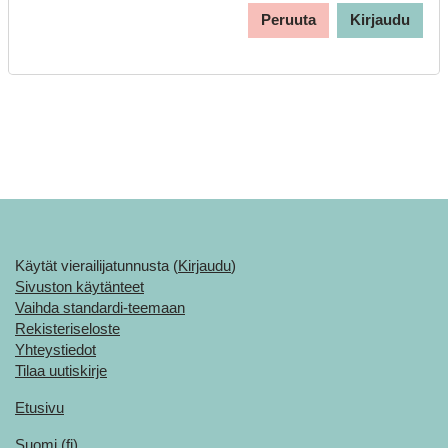
Peruuta
Kirjaudu
Käytät vierailijatunnusta (
Kirjaudu
)
Sivuston käytänteet
Vaihda standardi-teemaan
Rekisteriseloste
Yhteystiedot
Tilaa uutiskirje
Etusivu
Suomi ‎(fi)‎