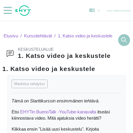
Siirry pääsisältöön
Sivupaneeli
Käytät vierailijatunnusta
Kirjaudu
Etusivu
Kurssitehtävät
1. Katso video ja keskustele
KESKUSTELUALUE
1. Katso video ja keskustele
1. Katso video ja keskustele
Suorituksen vaatimukset
Merkitse tehdyksi
Tämä on Starttikurssin ensimmäinen tehtävä.
Etsi
EHYTin BuenoTalk -YouTube-kanavalta
itseäsi
kiinnostava video. Mitä ajatuksia video herätti?
Klikkaa ensin "Lisää uusi keskustelu". Kirjoita