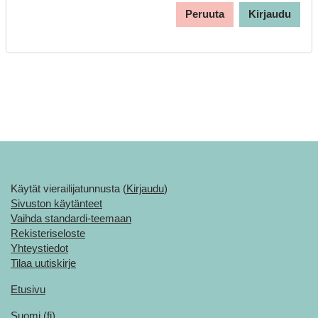
Peruuta
Kirjaudu
Käytät vierailijatunnusta (
Kirjaudu
)
Sivuston käytänteet
Vaihda standardi-teemaan
Rekisteriseloste
Yhteystiedot
Tilaa uutiskirje
Etusivu
Suomi ‎(fi)‎