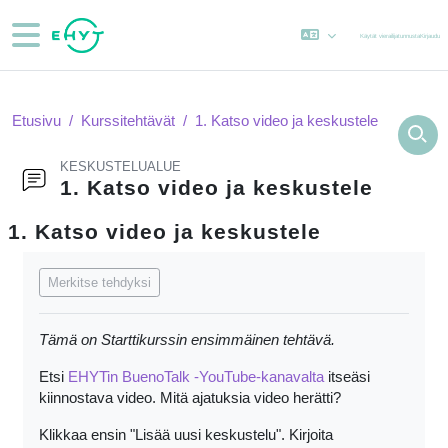
Siirry pääsisältöön
Sivupaneeli
Käytät vierailijatunnusta
Kirjaudu
Etusivu
Kurssitehtävät
1. Katso video ja keskustele
KESKUSTELUALUE
1. Katso video ja keskustele
1. Katso video ja keskustele
Suorituksen vaatimukset
Merkitse tehdyksi
Tämä on Starttikurssin ensimmäinen tehtävä.
Etsi
EHYTin BuenoTalk -YouTube-kanavalta
itseäsi
kiinnostava video. Mitä ajatuksia video herätti?
Klikkaa ensin "Lisää uusi keskustelu". Kirjoita