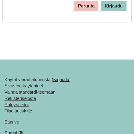
Peruuta
Kirjaudu
Käytät vierailijatunnusta (
Kirjaudu
)
Sivuston käytänteet
Vaihda standardi-teemaan
Rekisteriseloste
Yhteystiedot
Tilaa uutiskirje
Etusivu
Suomi ‎(fi)‎