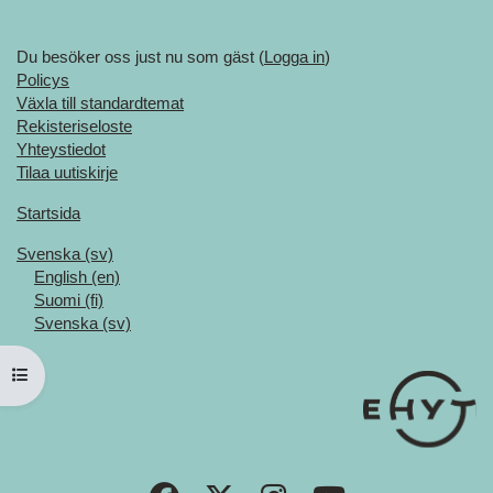
Du besöker oss just nu som gäst (
Logga in
)
Policys
Växla till standardtemat
Rekisteriseloste
Yhteystiedot
Tilaa uutiskirje
Startsida
Svenska ‎(sv)‎
English ‎(en)‎
Suomi ‎(fi)‎
Svenska ‎(sv)‎
Öppna kursmenyn