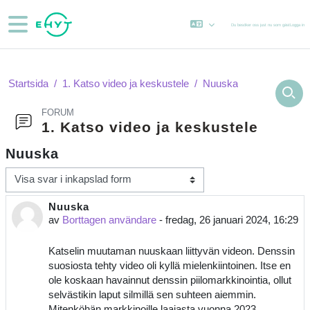
Gå direkt till huvudinnehåll
Sidopanel
Du besöker oss just nu som gäst
Logga in
Startsida
1. Katso video ja keskustele
Nuuska
FORUM
1. Katso video ja keskustele
Nuuska
Visningsläge
Nuuska
Antal svar: 0
av
Borttagen användare
-
fredag, 26 januari 2024, 16:29
Katselin muutaman nuuskaan liittyvän videon. Denssin
suosiosta tehty video oli kyllä mielenkiintoinen. Itse en
ole koskaan havainnut denssin piilomarkkinointia, ollut
selvästikin laput silmillä sen suhteen aiemmin.
Mitenköhän markkinoille laajasta vuonna 2023