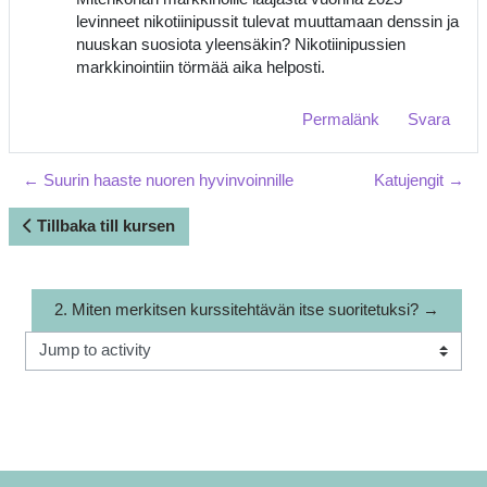
levinneet nikotiinipussit tulevat muuttamaan denssin ja
nuuskan suosiota yleensäkin? Nikotiinipussien
markkinointiin törmää aika helposti.
Permalänk
Svara
← Suurin haaste nuoren hyvinvoinnille
Katujengit →
Tillbaka till kursen
2. Miten merkitsen kurssitehtävän itse suoritetuksi? →
Jump to activity