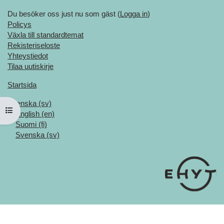
Du besöker oss just nu som gäst (
Logga in
)
Policys
Växla till standardtemat
Rekisteriseloste
Yhteystiedot
Tilaa uutiskirje
Startsida
Svenska ‎(sv)‎
Öppna kursmenyn
English ‎(en)‎
Suomi ‎(fi)‎
Svenska ‎(sv)‎