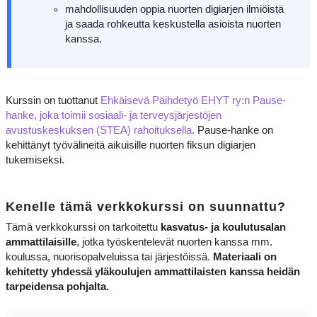
mahdollisuuden oppia nuorten digiarjen ilmiöistä
ja saada rohkeutta keskustella asioista nuorten
kanssa.
Kurssin on tuottanut
Ehkäisevä Päihdetyö EHYT ry:n Pause-
hanke, joka toimii sosiaali- ja terveysjärjestöjen
avustuskeskuksen (STEA) rahoituksella.
Pause-hanke on
kehittänyt työvälineitä aikuisille nuorten fiksun digiarjen
tukemiseksi.
Kenelle tämä verkkokurssi on suunnattu?
Tämä verkkokurssi on tarkoitettu
kasvatus- ja koulutusalan
ammattilaisille
, jotka työskentelevät nuorten kanssa mm.
koulussa, nuorisopalveluissa tai järjestöissä.
Materiaali on
kehitetty yhdessä yläkoulujen ammattilaisten kanssa heidän
tarpeidensa pohjalta.