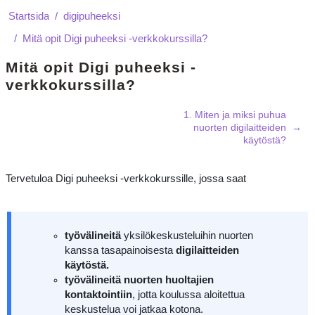
Startsida
digipuheeksi
Mitä opit Digi puheeksi -verkkokurssilla?
Mitä opit Digi puheeksi -
verkkokurssilla?
Avsnittsöversikt
1. Miten ja miksi puhua
nuorten digilaitteiden
→
käytöstä?
Tervetuloa Digi puheeksi -verkkokurssille, jossa saat
työvälineitä
yksilökeskusteluihin nuorten
kanssa tasapainoisesta
digilaitteiden
käytöstä.
työvälineitä nuorten huoltajien
kontaktointiin
, jotta koulussa aloitettua
keskustelua voi jatkaa kotona.