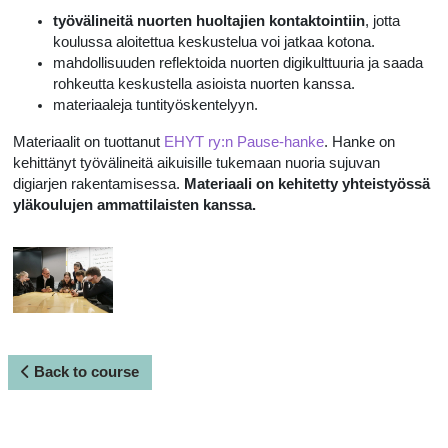
työvälineitä nuorten huoltajien kontaktointiin
, jotta
koulussa aloitettua keskustelua voi jatkaa kotona.
mahdollisuuden reflektoida nuorten digikulttuuria ja saada
rohkeutta keskustella asioista nuorten kanssa.
materiaaleja tuntityöskentelyyn.
Materiaalit on tuottanut
EHYT ry:n Pause-hanke
. Hanke on
kehittänyt työvälineitä aikuisille tukemaan nuoria sujuvan
digiarjen rakentamisessa.
Materiaali on
kehitetty yhteistyössä
yläkoulujen ammattilaisten kanssa.
Back to course