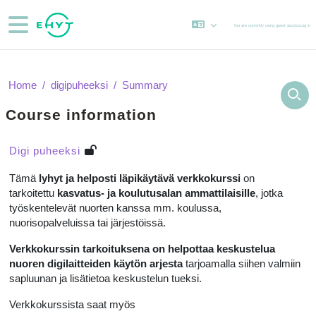
Skip to main content
Side panel
You are currently using guest access
Log in
Home
digipuheeksi
Summary
Course information
Digi puheeksi
Tämä
lyhyt ja helposti läpikäytävä verkkokurssi
on
tarkoitettu
kasvatus- ja koulutusalan ammattilaisille
, jotka
työskentelevät nuorten kanssa mm. koulussa,
nuorisopalveluissa tai järjestöissä.
Verkkokurssin tarkoituksena on helpottaa keskustelua
nuoren digilaitteiden käytön arjesta
tarjoamalla siihen valmiin
sapluunan ja lisätietoa keskustelun tueksi.
Verkkokurssista saat myös