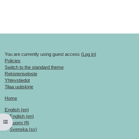
You are currently using guest access (
Log in
)
Policies
Switch to the standard theme
Rekisteriseloste
Yhteystiedot
Tilaa uutiskirje
Home
English ‎(en)‎
English ‎(en)‎
Open course index
Suomi ‎(fi)‎
Svenska ‎(sv)‎