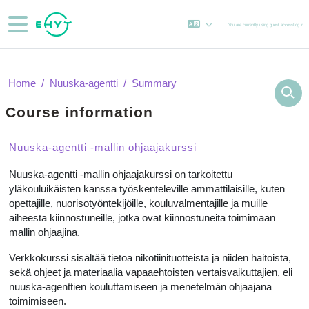
Skip to main content
Side panel
You are currently using guest access
Log in
Home
Nuuska-agentti
Summary
Course information
Nuuska-agentti -mallin ohjaajakurssi
Nuuska-agentti -mallin ohjaajakurssi on tarkoitettu
yläkouluikäisten kanssa työskenteleville ammattilaisille, kuten
opettajille, nuorisotyöntekijöille, kouluvalmentajille ja muille
aiheesta kiinnostuneille, jotka ovat kiinnostuneita toimimaan
mallin ohjaajina.
Verkkokurssi sisältää tietoa nikotiinituotteista ja niiden haitoista,
sekä ohjeet ja materiaalia vapaaehtoisten vertaisvaikuttajien, eli
nuuska-agenttien kouluttamiseen ja menetelmän ohjaajana
toimimiseen.