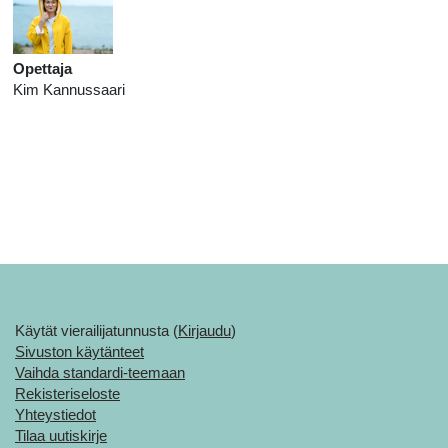
Opettaja
Kim Kannussaari
Käytät vierailijatunnusta (
Kirjaudu
)
Sivuston käytänteet
Vaihda standardi-teemaan
Rekisteriseloste
Yhteystiedot
Tilaa uutiskirje