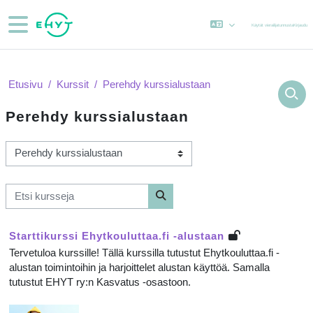
Siirry pääsisältöön
Sivupaneeli
Käytät vierailijatunnusta
Kirjaudu
Etusivu
Kurssit
Perehdy kurssialustaan
Perehdy kurssialustaan
Kurssikategoriat
Etsi kursseja
Etsi kursseja
Starttikurssi Ehytkouluttaa.fi -alustaan
Tervetuloa kurssille! Tällä kurssilla tutustut Ehytkouluttaa.fi -
alustan toimintoihin ja harjoittelet alustan käyttöä. Samalla
tutustut EHYT ry:n Kasvatus -osastoon.