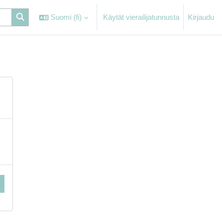
Suomi ‎(fi)‎
Käytät vierailijatunnusta
Kirjaudu