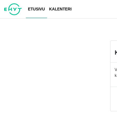
Siirry pääsisältöön
ETUSIVU
KALENTERI
V
k