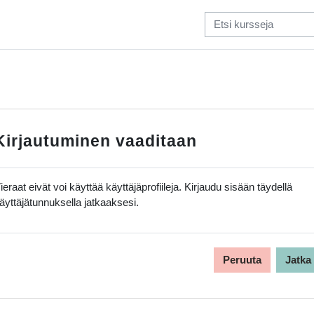
Kirjautuminen vaaditaan
ieraat eivät voi käyttää käyttäjäprofiileja. Kirjaudu sisään täydellä
äyttäjätunnuksella jatkaaksesi.
Peruuta
Jatka