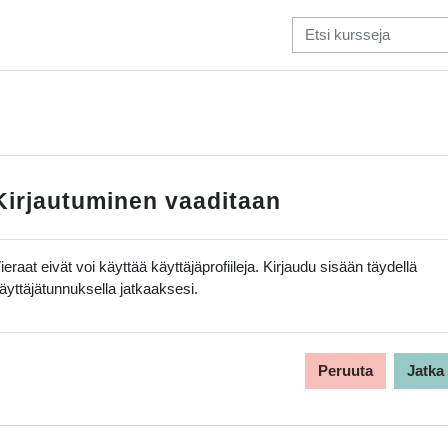
Kirjautuminen vaaditaan
ieraat eivät voi käyttää käyttäjäprofiileja. Kirjaudu sisään täydellä
äyttäjätunnuksella jatkaaksesi.
Peruuta
Jatka