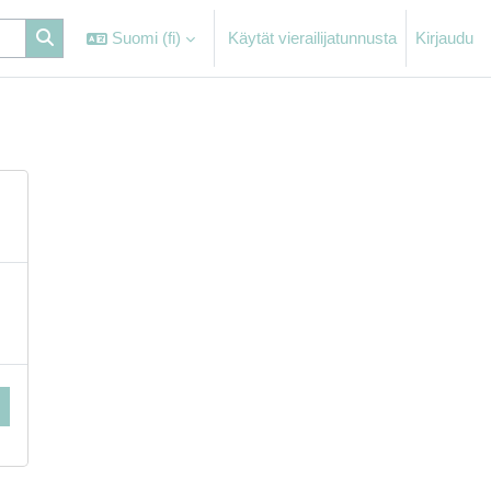
Suomi ‎(fi)‎
Käytät vierailijatunnusta
Kirjaudu