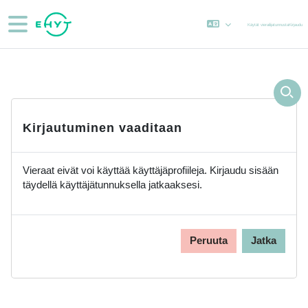
Siirry pääsisältöön
Sivupaneeli
Käytät vierailijatunnusta
Kirjaudu
Kirjautuminen vaaditaan
Vieraat eivät voi käyttää käyttäjäprofiileja. Kirjaudu sisään
täydellä käyttäjätunnuksella jatkaaksesi.
Peruuta
Jatka