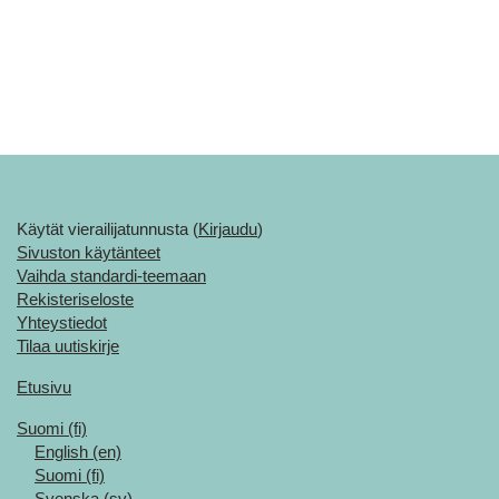
Käytät vierailijatunnusta (
Kirjaudu
)
Sivuston käytänteet
Vaihda standardi-teemaan
Rekisteriseloste
Yhteystiedot
Tilaa uutiskirje
Etusivu
Suomi ‎(fi)‎
English ‎(en)‎
Suomi ‎(fi)‎