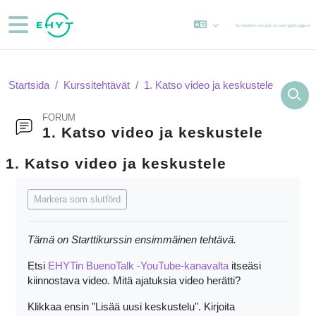
Gå direkt till huvudinnehåll
Sidopanel
Du besöker oss just nu som gäst
Logga in
Startsida
Kurssitehtävät
1. Katso video ja keskustele
FORUM
1. Katso video ja keskustele
1. Katso video ja keskustele
Slutförandvillkor
Markera som slutförd
Tämä on Starttikurssin ensimmäinen tehtävä.
Etsi
EHYTin BuenoTalk -YouTube-kanavalta
itseäsi
kiinnostava video. Mitä ajatuksia video herätti?
Klikkaa ensin "Lisää uusi keskustelu". Kirjoita