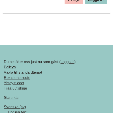
Du besöker oss just nu som gäst (
Logga in
)
Policys
Växla till standardtemat
Rekisteriseloste
Yhteystiedot
Tilaa uutiskirje
Startsida
Svenska ‎(sv)‎
English ‎(en)‎