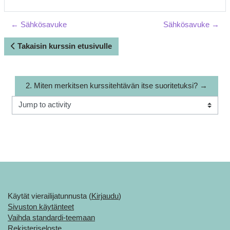
← Sähkösavuke
Sähkösavuke →
Takaisin kurssin etusivulle
2. Miten merkitsen kurssitehtävän itse suoritetuksi? →
Jump to activity
Käytät vierailijatunnusta (
Kirjaudu
)
Sivuston käytänteet
Vaihda standardi-teemaan
Rekisteriseloste