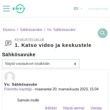
Siirry pääsisältöön
Sivupaneeli
Käytät vierailijatunnusta
Kirjaudu
Etusivu
Sähkösavuke
Vs: Sähkösavuke
KESKUSTELUALUE
1. Katso video ja keskustele
Sähkösavuke
Näytön tila
Vs: Sähkösavuke
Vastausten määrä: 0
Poistettu käyttäjä
-
maanantai 20. marraskuuta 2023, 15.04
Samoin mulle
Ikilinkki
Näytä aiempi
Vastaa