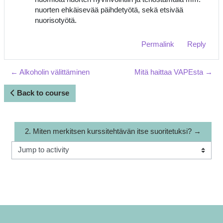
nuorten ehkäisevää päihdetyötä, sekä etsivää
nuorisotyötä.
Permalink
Reply
← Alkoholin välittäminen
Mitä haittaa VAPEsta →
Back to course
2. Miten merkitsen kurssitehtävän itse suoritetuksi? →
Jump to activity