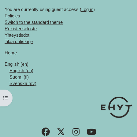
You are currently using guest access (
Log in
)
Policies
Switch to the standard theme
Rekisteriseloste
Yhteystiedot
Tilaa uutiskirje
Home
English ‎(en)‎
English ‎(en)‎
Suomi ‎(fi)‎
Svenska ‎(sv)‎
Open course index