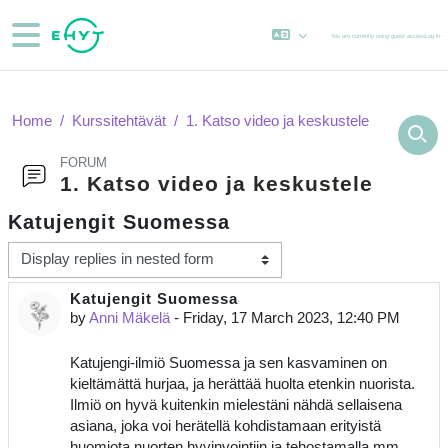
Skip to main content
Side panel
You are currently using guest access
Log in
Home
Kurssitehtävät
1. Katso video ja keskustele
FORUM
1. Katso video ja keskustele
Katujengit Suomessa
Display mode
Katujengit Suomessa
Number of replies: 0
by
Anni Mäkelä
-
Friday, 17 March 2023, 12:40 PM
Katujengi-ilmiö Suomessa ja sen kasvaminen on
kieltämättä hurjaa, ja herättää huolta etenkin nuorista.
Ilmiö on hyvä kuitenkin mielestäni nähdä sellaisena
asiana, joka voi herätellä kohdistamaan erityistä
huomiota nuorten hyvinvointiin ja tehostamalla mm.