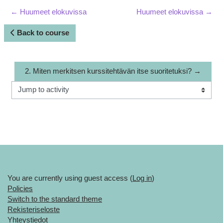
← Huumeet elokuvissa
Huumeet elokuvissa →
Back to course
2. Miten merkitsen kurssitehtävän itse suoritetuksi? →
Jump to activity
You are currently using guest access (
Log in
)
Policies
Switch to the standard theme
Rekisteriseloste
Yhteystiedot