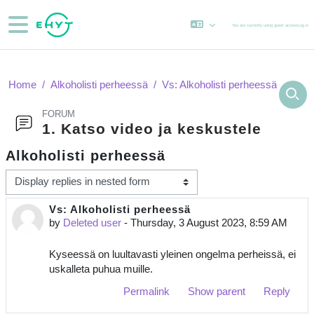
Skip to main content
Side panel
You are currently using guest access
Log in
Home
Alkoholisti perheessä
Vs: Alkoholisti perheessä
FORUM
1. Katso video ja keskustele
Alkoholisti perheessä
Display mode
Vs: Alkoholisti perheessä
Number of replies: 0
by
Deleted user
-
Thursday, 3 August 2023, 8:59 AM
Kyseessä on luultavasti yleinen ongelma perheissä, ei
uskalleta puhua muille.
Permalink
Show parent
Reply