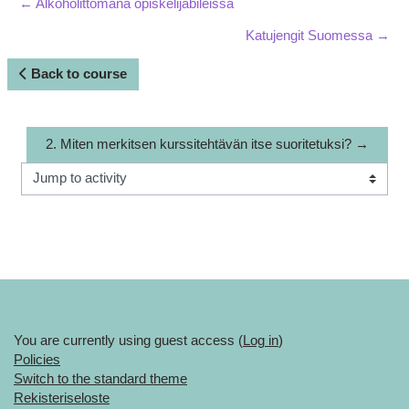
← Alkoholittomana opiskelijabileissä
Katujengit Suomessa →
Back to course
2. Miten merkitsen kurssitehtävän itse suoritetuksi? →
Jump to activity
You are currently using guest access (
Log in
)
Policies
Switch to the standard theme
Rekisteriseloste