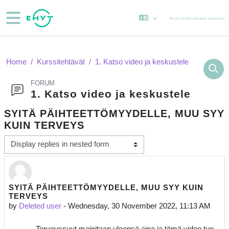
Skip to main content
Side panel
You are currently using guest access
Log in
Home
Kurssitehtävät
1. Katso video ja keskustele
FORUM
1. Katso video ja keskustele
SYITÄ PÄIHTEETTÖMYYDELLE, MUU SYY
KUIN TERVEYS
Display mode
SYITÄ PÄIHTEETTÖMYYDELLE, MUU SYY KUIN
Number of replies: 0
TERVEYS
by
Deleted user
-
Wednesday, 30 November 2022, 11:13 AM
Terveyssyyt mainitaan yleensä aina ja tämä video tuo