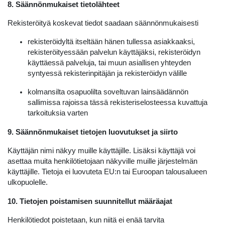
8. Säännönmukaiset tietolähteet
Rekisteröityä koskevat tiedot saadaan säännönmukaisesti
rekisteröidyltä itseltään hänen tullessa asiakkaaksi,
rekisteröityessään palvelun käyttäjäksi, rekisteröidyn
käyttäessä palveluja, tai muun asiallisen yhteyden
syntyessä rekisterinpitäjän ja rekisteröidyn välille
kolmansilta osapuolilta soveltuvan lainsäädännön
sallimissa rajoissa tässä rekisteriselosteessa kuvattuja
tarkoituksia varten
9. Säännönmukaiset tietojen luovutukset ja siirto
Käyttäjän nimi näkyy muille käyttäjille. Lisäksi käyttäjä voi
asettaa muita henkilötietojaan näkyville muille järjestelmän
käyttäjille. Tietoja ei luovuteta EU:n tai Euroopan talousalueen
ulkopuolelle.
10. Tietojen poistamisen suunnitellut määräajat
Henkilötiedot poistetaan, kun niitä ei enää tarvita