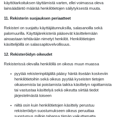
käyttötarkoituksen täyttämistä varten, ellei voimassa oleva
lainsäädäntö määrää henkilötietojen säilytyksestä muuta.
11. Rekisterin suojauksen periaatteet
Rekisteri on suojattu käyttäjätunnuksilla, salasanoilla sekä
palomuurilla. Käyttäjärekisteriä pääsevät käsittelemään
ainoastaan tehtävään nimetyt henkilöt. Henkilötietojen
käsittelijöillä on salassapitovelvollisuus.
12. Rekisteröidyn oikeudet
Rekisterissä olevalla henkilöllä on oikeus muun muassa
pyytää rekisterinpitäjältä pääsy häntä itseään koskeviin
henkilötietoihin sekä oikeus pyytää kyseisten tietojen
oikaisemista tai poistamista taikka käsittelyn rajoittamista
tai vastustaa käsittelyä sekä oikeutta siirtää tiedot
järjestelmästä toiseen
niiltä osin kuin henkilötietojen käsittely perustuu
rekisteröidyn suostumukseen oikeus peruuttaa
suostumus milloin tahansa tämän vaikuttamatta