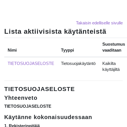
Siirry pääsisältöön
Takaisin edelliselle sivulle
Lista aktiivisista käytänteistä
Suostumus
Nimi
Tyyppi
vaaditaan
TIETOSUOJASELOSTE
Tietosuojakäytäntö
Kaikilta
käyttäjiltä
TIETOSUOJASELOSTE
Yhteenveto
TIETOSUOJASELOSTE
Käytänne kokonaisuudessaan
1. Rekisterinpitäjä