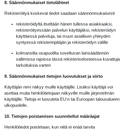
8. Säännönmukaiset tietolähteet
Rekisteröityä koskevat tiedot saadaan säännönmukaisesti
rekisteröidyltä itseltään hänen tullessa asiakkaaksi,
rekisteröityessään palvelun käyttäjäksi, rekisteröidyn
käyttäessä palveluja, tai muun asiallisen yhteyden
syntyessä rekisterinpitäjän ja rekisteröidyn välille
kolmansilta osapuolilta soveltuvan lainsäädännön
sallimissa rajoissa tässä rekisteriselosteessa kuvattuja
tarkoituksia varten
9. Säännönmukaiset tietojen luovutukset ja siirto
Käyttäjän nimi näkyy muille käyttäjille. Lisäksi käyttäjä voi
asettaa muita henkilötietojaan näkyville muille järjestelmän
käyttäjille. Tietoja ei luovuteta EU:n tai Euroopan talousalueen
ulkopuolelle.
10. Tietojen poistamisen suunnitellut määräajat
Henkilötiedot poistetaan, kun niitä ei enää tarvita