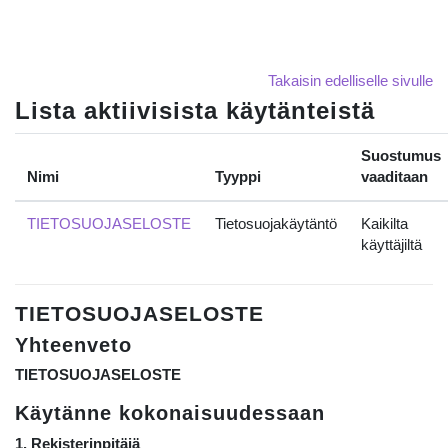
Siirry pääsisältöön
Takaisin edelliselle sivulle
Lista aktiivisista käytänteistä
Suostumus
Nimi
Tyyppi
vaaditaan
TIETOSUOJASELOSTE
Tietosuojakäytäntö
Kaikilta
käyttäjiltä
TIETOSUOJASELOSTE
Yhteenveto
TIETOSUOJASELOSTE
Käytänne kokonaisuudessaan
1. Rekisterinpitäjä