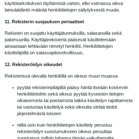
käyttötarkoituksen täyttämistä varten, ellei voimassa oleva
lainsäädäntö määrää henkilötietojen säilytyksestä muuta.
11. Rekisterin suojauksen periaatteet
Rekisteri on suojattu käyttäjätunnuksilla, salasanoilla sekä
palomuurilla. Käyttäjärekisteriä pääsevät käsittelemään
ainoastaan tehtävään nimetyt henkilöt. Henkilötietojen
käsittelijöillä on salassapitovelvollisuus.
12. Rekisteröidyn oikeudet
Rekisterissä olevalla henkilöllä on oikeus muun muassa
pyytää rekisterinpitäjältä pääsy häntä itseään koskeviin
henkilötietoihin sekä oikeus pyytää kyseisten tietojen
oikaisemista tai poistamista taikka käsittelyn rajoittamista
tai vastustaa käsittelyä sekä oikeutta siirtää tiedot
järjestelmästä toiseen
niiltä osin kuin henkilötietojen käsittely perustuu
rekisteröidyn suostumukseen oikeus peruuttaa
suostumus milloin tahansa tämän vaikuttamatta