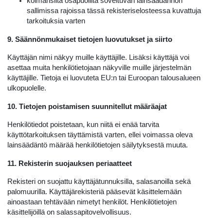
kolmansilta osapuolilta soveltuvan lainsäädännön
sallimissa rajoissa tässä rekisteriselosteessa kuvattuja
tarkoituksia varten
9. Säännönmukaiset tietojen luovutukset ja siirto
Käyttäjän nimi näkyy muille käyttäjille. Lisäksi käyttäjä voi
asettaa muita henkilötietojaan näkyville muille järjestelmän
käyttäjille. Tietoja ei luovuteta EU:n tai Euroopan talousalueen
ulkopuolelle.
10. Tietojen poistamisen suunnitellut määräajat
Henkilötiedot poistetaan, kun niitä ei enää tarvita
käyttötarkoituksen täyttämistä varten, ellei voimassa oleva
lainsäädäntö määrää henkilötietojen säilytyksestä muuta.
11. Rekisterin suojauksen periaatteet
Rekisteri on suojattu käyttäjätunnuksilla, salasanoilla sekä
palomuurilla. Käyttäjärekisteriä pääsevät käsittelemään
ainoastaan tehtävään nimetyt henkilöt. Henkilötietojen
käsittelijöillä on salassapitovelvollisuus.