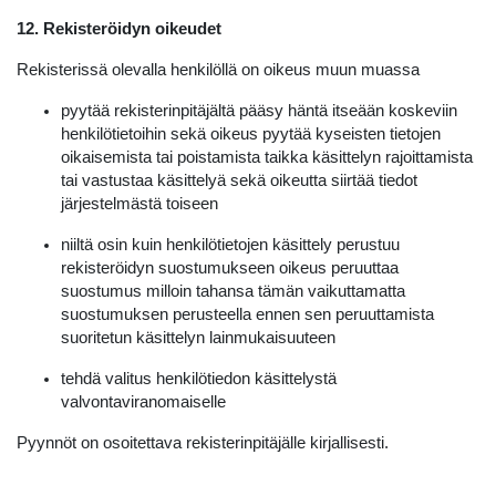
12. Rekisteröidyn oikeudet
Rekisterissä olevalla henkilöllä on oikeus muun muassa
pyytää rekisterinpitäjältä pääsy häntä itseään koskeviin
henkilötietoihin sekä oikeus pyytää kyseisten tietojen
oikaisemista tai poistamista taikka käsittelyn rajoittamista
tai vastustaa käsittelyä sekä oikeutta siirtää tiedot
järjestelmästä toiseen
niiltä osin kuin henkilötietojen käsittely perustuu
rekisteröidyn suostumukseen oikeus peruuttaa
suostumus milloin tahansa tämän vaikuttamatta
suostumuksen perusteella ennen sen peruuttamista
suoritetun käsittelyn lainmukaisuuteen
tehdä valitus henkilötiedon käsittelystä
valvontaviranomaiselle
Pyynnöt on osoitettava rekisterinpitäjälle kirjallisesti.