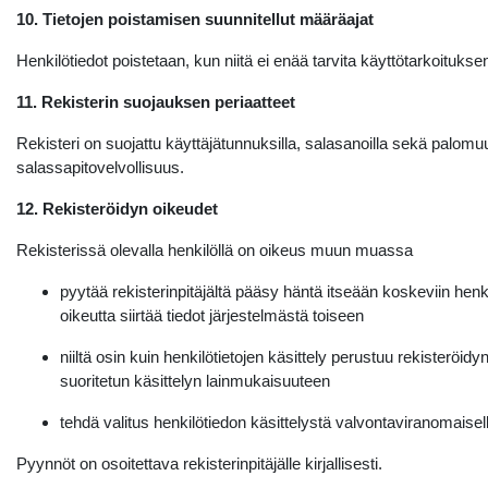
10. Tietojen poistamisen suunnitellut määräajat
Henkilötiedot poistetaan, kun niitä ei enää tarvita käyttötarkoituk
11. Rekisterin suojauksen periaatteet
Rekisteri on suojattu käyttäjätunnuksilla, salasanoilla sekä palomuur
salassapitovelvollisuus.
12. Rekisteröidyn oikeudet
Rekisterissä olevalla henkilöllä on oikeus muun muassa
pyytää rekisterinpitäjältä pääsy häntä itseään koskeviin henki
oikeutta siirtää tiedot järjestelmästä toiseen
niiltä osin kuin henkilötietojen käsittely perustuu rekiste
suoritetun käsittelyn lainmukaisuuteen
tehdä valitus henkilötiedon käsittelystä valvontaviranomaisel
Pyynnöt on osoitettava rekisterinpitäjälle kirjallisesti.