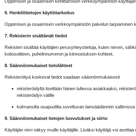
Oppimisen ja osaamisen kehittämisen verkkoympäristön käyttäjäre
6. Henkilötietojen käyttötarkoitus
Oppimisen ja osaamisen verkkoympäristön palvelun tarjoaminen käy
7. Rekisterin sisältämät tiedot
Rekisteri sisältää käyttäjien perusyhteystietoja, kuten nimen, sähk
kotiosoitteen, puhelinnumeron ja kiinnostuksen kohteet.
8. Säännönmukaiset tietolähteet
Rekisteröityä koskevat tiedot saadaan säännönmukaisesti
rekisteröidyltä itseltään hänen tullessa asiakkaaksi, rekister
rekisteröidyn välille
kolmansilta osapuolilta soveltuvan lainsäädännön sallimissa 
9. Säännönmukaiset tietojen luovutukset ja siirto
Käyttäjän nimi näkyy muille käyttäjille. Lisäksi käyttäjä voi asettaa 