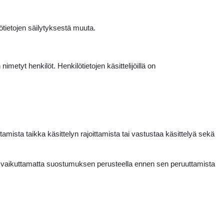
ötietojen säilytyksestä muuta.
metyt henkilöt. Henkilötietojen käsittelijöillä on
tamista taikka käsittelyn rajoittamista tai vastustaa käsittelyä sekä
än vaikuttamatta suostumuksen perusteella ennen sen peruuttamista