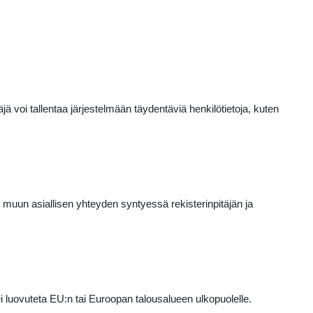
ä voi tallentaa järjestelmään täydentäviä henkilötietoja, kuten
ai muun asiallisen yhteyden syntyessä rekisterinpitäjän ja
a ei luovuteta EU:n tai Euroopan talousalueen ulkopuolelle.