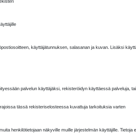
kisteri
ttäjille
öpostiosoitteen, käyttäjätunnuksen, salasanan ja kuvan. Lisäksi käyttäj
öityessään palvelun käyttäjäksi, rekisteröidyn käyttäessä palveluja, t
rajoissa tässä rekisteriselosteessa kuvattuja tarkoituksia varten
muita henkilötietojaan näkyville muille järjestelmän käyttäjille. Tietoj