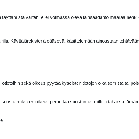
sen täyttämistä varten, ellei voimassa oleva lainsäädäntö määrää henkil
illa. Käyttäjärekisteriä pääsevät käsittelemään ainoastaan tehtävään ni
lötietoihin sekä oikeus pyytää kyseisten tietojen oikaisemista tai pois
röidyn suostumukseen oikeus peruuttaa suostumus milloin tahansa täm
le