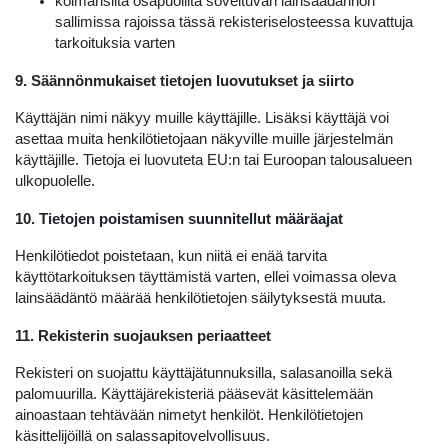
kolmansilta osapuolilta soveltuvan lainsäädännön
sallimissa rajoissa tässä rekisteriselosteessa kuvattuja
tarkoituksia varten
9. Säännönmukaiset tietojen luovutukset ja siirto
Käyttäjän nimi näkyy muille käyttäjille. Lisäksi käyttäjä voi
asettaa muita henkilötietojaan näkyville muille järjestelmän
käyttäjille. Tietoja ei luovuteta EU:n tai Euroopan talousalueen
ulkopuolelle.
10. Tietojen poistamisen suunnitellut määräajat
Henkilötiedot poistetaan, kun niitä ei enää tarvita
käyttötarkoituksen täyttämistä varten, ellei voimassa oleva
lainsäädäntö määrää henkilötietojen säilytyksestä muuta.
11. Rekisterin suojauksen periaatteet
Rekisteri on suojattu käyttäjätunnuksilla, salasanoilla sekä
palomuurilla. Käyttäjärekisteriä pääsevät käsittelemään
ainoastaan tehtävään nimetyt henkilöt. Henkilötietojen
käsittelijöillä on salassapitovelvollisuus.