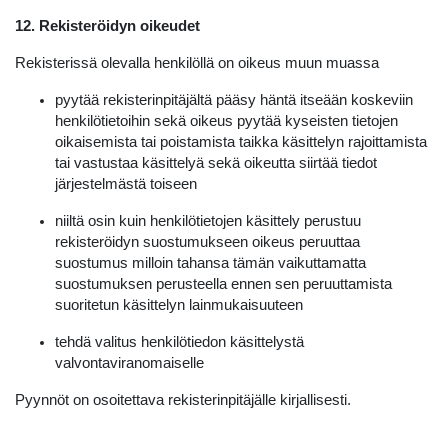
12. Rekisteröidyn oikeudet
Rekisterissä olevalla henkilöllä on oikeus muun muassa
pyytää rekisterinpitäjältä pääsy häntä itseään koskeviin
henkilötietoihin sekä oikeus pyytää kyseisten tietojen
oikaisemista tai poistamista taikka käsittelyn rajoittamista
tai vastustaa käsittelyä sekä oikeutta siirtää tiedot
järjestelmästä toiseen
niiltä osin kuin henkilötietojen käsittely perustuu
rekisteröidyn suostumukseen oikeus peruuttaa
suostumus milloin tahansa tämän vaikuttamatta
suostumuksen perusteella ennen sen peruuttamista
suoritetun käsittelyn lainmukaisuuteen
tehdä valitus henkilötiedon käsittelystä
valvontaviranomaiselle
Pyynnöt on osoitettava rekisterinpitäjälle kirjallisesti.